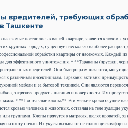
ы вредителей, требующих обра
 в Ташкенте
 насекомые поселились в вашей квартире, является ключом к ус
угих крупных городах, существует несколько наиболее распрост
профессиональной обработки квартиры от насекомых. Каждый из 
да для эффективного уничтожения. * **Тараканы (прусаки, черн
ространенных вредителей. Они быстро размножаются, могут дол
ться к различным инсектицидам. Тараканы активны преимуществе
 кухонной мебели и за бытовой техникой. Они являются перено
рибков, загрязняя продукты питания и поверхности. Их присутст
пахом. * **Постельные клопы:** Эти мелкие кровососущие нас
ются кровью человека и животных, оставляя на теле зудящие уку
 или группами. Клопы прячутся в матрасах, щелях кроватей, за 
дя на охоту ночью. Их укусы вызывают не только дискомфорт и