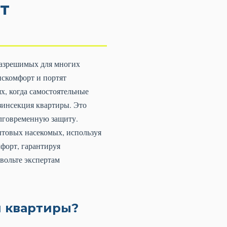
т
разрешимых для многих
искомфорт и портят
ях, когда самостоятельные
зинсекция квартиры. Это
олговременную защиту.
товых насекомых, используя
форт, гарантируя
вольте экспертам
 квартиры?