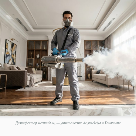
Дезинфектор Bermuda.uz — уничтожение dezinsekciya в Ташкенте