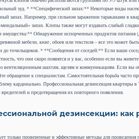
ильный зуд. * **Специфический запах:** Некоторые виды нас
ный запах. Например, при сильном заражении тараканами в ква
миндальный» запах. Клопы также могут издавать слабый сладко
 имущества:** Обнаружение испорченных продуктов питания (д
ревянной мебели, книг, обоев или текстиля – все это может быть
и до точильщиков. * **Сообщения от соседей:** Если ваши сос
тность, что они скоро появятся и у вас, особенно если вы живет
о вентиляционным шахтам, щелям и коммуникациям. Если вы о
йте обращение к специалистам. Самостоятельная борьба часто п
блему кардинально. Профессиональная дезинсекция квартиры в Т
 вредителей и предотвращения их повторного появления.
ссиональной дезинсекции: как 
ует только проверенные и эффективные методы для проведения