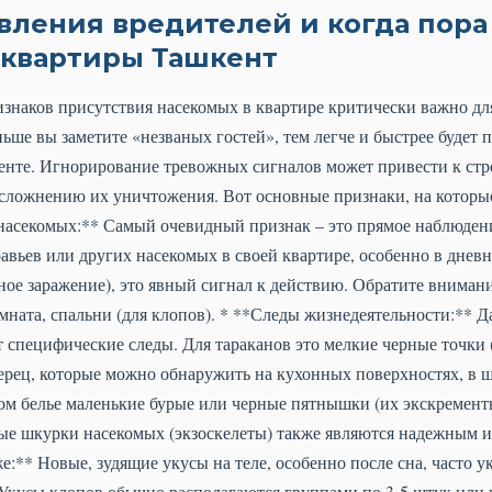
вления вредителей и когда пора
квартиры Ташкент
знаков присутствия насекомых в квартире критически важно дл
ьше вы заметите «незваных гостей», тем легче и быстрее будет
енте. Игнорирование тревожных сигналов может привести к с
усложнению их уничтожения. Вот основные признаки, на которые
насекомых:** Самый очевидный признак – это прямое наблюдени
равьев или других насекомых в своей квартире, особенно в днев
зное заражение), это явный сигнал к действию. Обратите вниман
омната, спальни (для клопов). * **Следы жизнедеятельности:** 
 специфические следы. Для тараканов это мелкие черные точки 
рец, которые можно обнаружить на кухонных поверхностях, в ш
ом белье маленькие бурые или черные пятнышки (их экскремент
ые шкурки насекомых (экзоскелеты) также являются надежным и
е:** Новые, зудящие укусы на теле, особенно после сна, часто 
 Укусы клопов обычно располагаются группами по 3-5 штук или