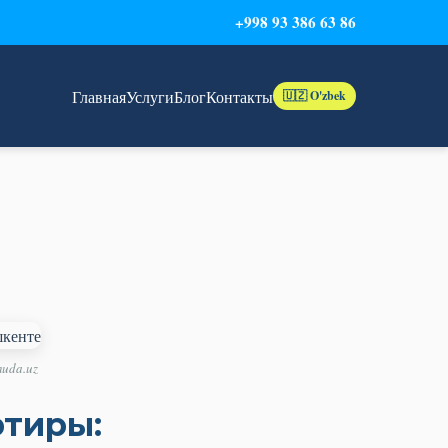
+998 93 386 63 86
Главная
Услуги
Блог
Контакты
🇺🇿 O'zbek
uda.uz
ртиры: