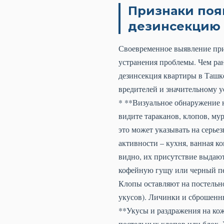
Признаки поя
дезинсекцию 
Своевременное выявление при
устранения проблемы. Чем ран
дезинсекция квартиры в Ташк
вредителей и значительному 
* **Визуальное обнаружение 
видите тараканов, клопов, му
это может указывать на серье
активности – кухня, ванная к
видно, их присутствие выдают
кофейную гущу или черный пе
Клопы оставляют на постельн
укусов). Личинки и сброшенн
**Укусы и раздражения на кож
постельных клопов или блох.