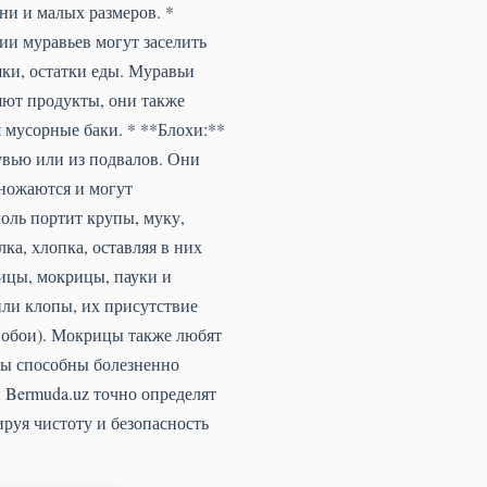
ни и малых размеров. *
и муравьев могут заселить
ки, остатки еды. Муравьи
няют продукты, они также
 мусорные баки. * **Блохи:**
увью или из подвалов. Они
множаются и могут
оль портит крупы, муку,
ка, хлопка, оставляя в них
ницы, мокрицы, пауки и
или клопы, их присутствие
 обои). Мокрицы также любят
иды способны болезненно
 Bermuda.uz точно определят
руя чистоту и безопасность