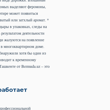
екомых выделяют феромоны,
ртире может появиться
ватый или затхлый аромат. *
ыры в упаковках, следы на
 результатом деятельности
еди жалуются на появление
е в многоквартирном доме.
бнаружили хотя бы один из
риводит к временному
ашкенте от Bermuda.uz – это
работает
 профессиональной