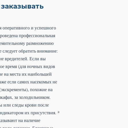
 заказывать
я оперативного и успешного
 проведена профессиональная
тремительному размножению
 следует обратить внимание:
е вредителей. Если вы
ное время (для ночных видов
ие на места их наибольшей
Даже если самих насекомых не
(экскременты), похожие на
кафах, за холодильником.
ы или следы крови после
ндикатором их присутствия. *
указывают на наличие
 в виде дорожки. Блошиные