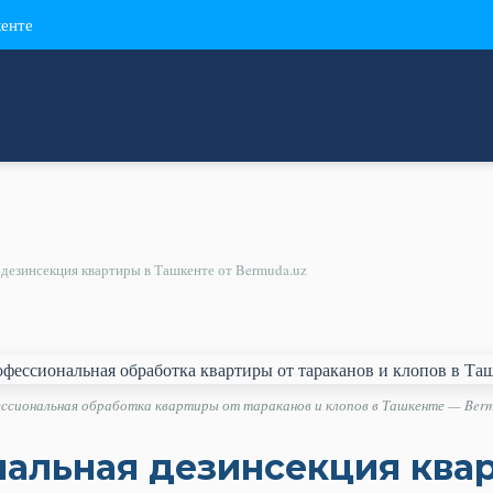
кенте
дезинсекция квартиры в Ташкенте от Bermuda.uz
ссиональная обработка квартиры от тараканов и клопов в Ташкенте — Berm
альная дезинсекция ква