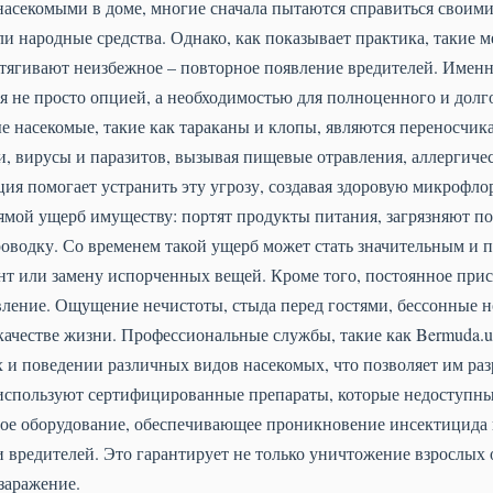
с насекомыми в доме, многие сначала пытаются справиться своим
и народные средства. Однако, как показывает практика, такие 
ягивают неизбежное – повторное появление вредителей. Именн
я не просто опцией, а необходимостью для полноценного и долг
е насекомые, такие как тараканы и клопы, являются переносчи
и, вирусы и паразитов, вызывая пищевые отравления, аллергиче
ция помогает устранить эту угрозу, создавая здоровую микрофл
рямой ущерб имуществу: портят продукты питания, загрязняют п
роводку. Со временем такой ущерб может стать значительным и 
нт или замену испорченных вещей. Кроме того, постоянное прис
вление. Ощущение нечистоты, стыда перед гостями, бессонные но
 качестве жизни. Профессиональные службы, такие как Bermuda.
 и поведении различных видов насекомых, что позволяет им ра
используют сертифицированные препараты, которые недоступны
е оборудование, обеспечивающее проникновение инсектицида 
и вредителей. Это гарантирует не только уничтожение взрослых о
заражение.