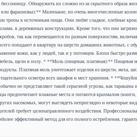
бессонницу. Обнаружить их сложно из-за скрытного образа жиз
или фараоновы):** Маленькие, но очень многочисленные колони
вои тропы к источникам пищи. Они любят сладкое, хлебные крош
полами, в деревянных конструкциях. Кроме того, что они загряз
робов, так как перемещаются по разным поверхностям, включая
всего попадают в квартиру на шерсти домашних животных, с об
ажение кожи, как у людей, так и у питомцев. Блохи быстро раз
ебель, щели в полу. * **Моль (пищевая, платяная):** Пищевая м
родукты. Платяная моль уничтожает изделия из шерсти, меха, шел
 тщательного осмотра всех шкафов и мест хранения. * **Чешуй
 обычно не представляют такой серьезной угрозы, как тараканы 
цы предпочитают влажные места и питаются крахмалом (книги,
 других насекомых, могут выглядеть неприглядно и некоторые в
дителей требует целенаправленного воздействия. Профессионалы
иболее эффективный метод для его полного истребления, гаранти