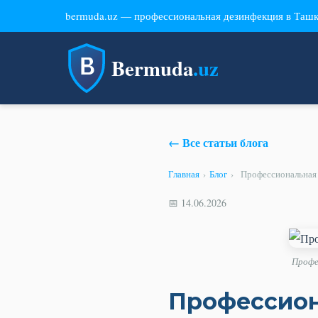
bermuda.uz — профессиональная дезинфекция в Таш
Bermuda
.uz
← Все статьи блога
Главная
›
Блог
›
Профессиональная 
📅 14.06.2026
Профе
Профессион