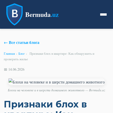
Bermuda
.uz
← Все статьи блога
Главная
›
Блог
›
Признаки блох в квартире: Как обнаружить и
проверить жилье
📅 14.06.2026
Блохи на человеке и в шерсти домашнего животного — Bermuda.uz
Признаки блох в