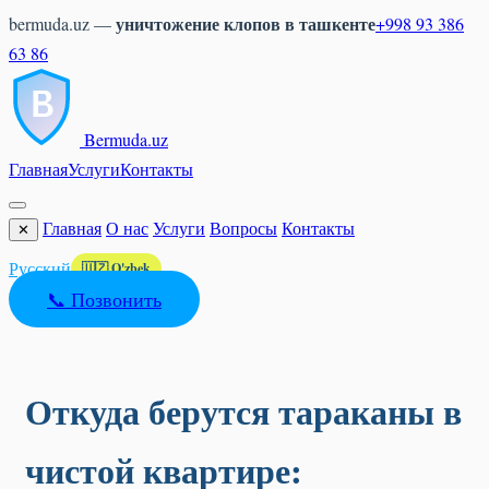
уничтожение клопов в ташкенте
bermuda.uz —
+998 93 386
63 86
Bermuda
.uz
Главная
Услуги
Контакты
Главная
О нас
Услуги
Вопросы
Контакты
✕
Русский
🇺🇿 O'zbek
📞 Позвонить
Откуда берутся тараканы в
чистой квартире: