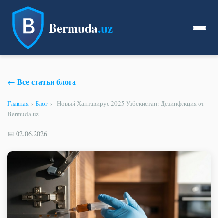
Bermuda
.uz
← Все статьи блога
Главная
›
Блог
›
Новый Хантавирус 2025 Узбекистан: Дезинфекция от
Bermuda.uz
📅 02.06.2026