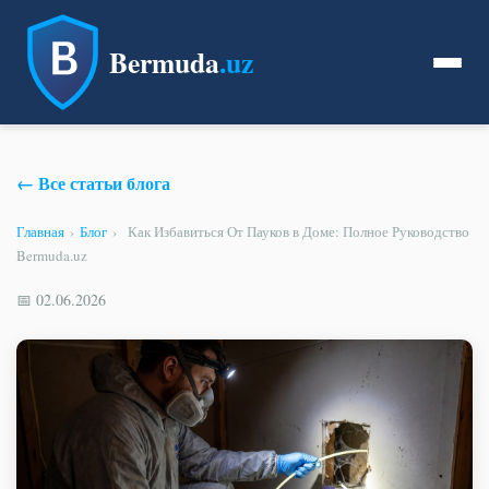
Bermuda
.uz
← Все статьи блога
Главная
›
Блог
›
Как Избавиться От Пауков в Доме: Полное Руководство
Bermuda.uz
📅 02.06.2026