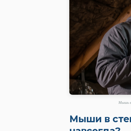
Мышь в
Мыши в стен
навсегда?