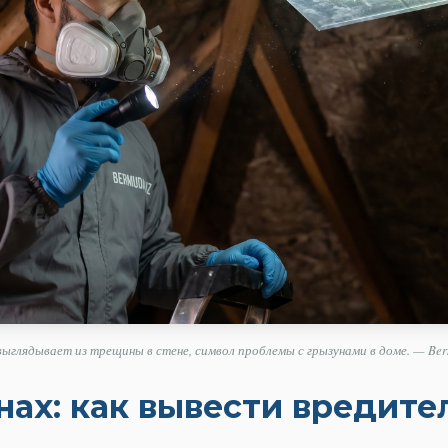
ыглядывает из трещины в стене, символ проблемы с грызунами в доме. — Ber
ах: как вывести вредите