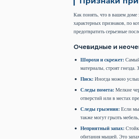
Признаки при
Как понять, что в вашем доме
характерных признаков, по к
предотвратить серьезные посл
Очевидные и неоче
Шорохи и скрежет:
Самый 
материалы, строят гнезда.
Писк:
Иногда можно услыша
Следы помета:
Мелкие чер
отверстий или в местах пр
Следы грызения:
Если мыш
также могут грызть мебель,
Неприятный запах:
Стойки
обитания мышей. Это запах