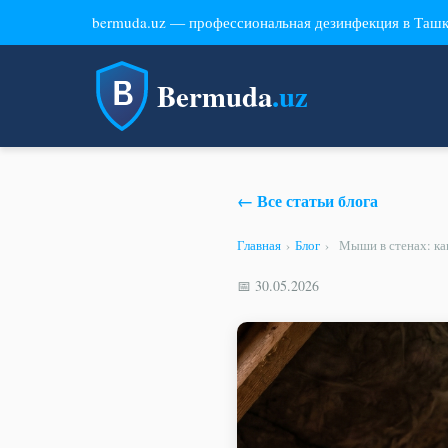
bermuda.uz — профессиональная дезинфекция в Таш
Bermuda
.uz
← Все статьи блога
Главная
›
Блог
›
Мыши в стенах: ка
📅 30.05.2026