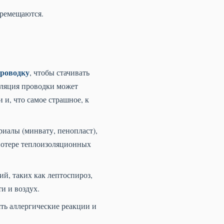
еремещаются.
роводку
, чтобы стачивать
оляция проводки может
 и, что самое страшное, к
иалы (минвату, пенопласт),
потере теплоизоляционных
, таких как лептоспироз,
и и воздух.
ть аллергические реакции и