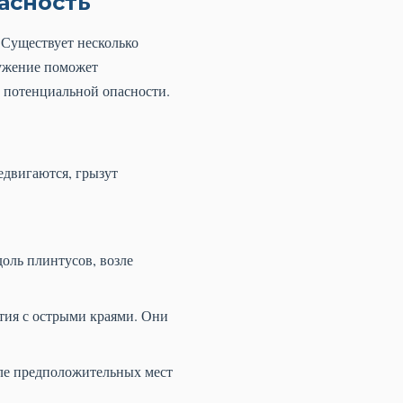
асность
 Существует несколько
ружение поможет
к потенциальной опасности.
двигаются, грызут
оль плинтусов, возле
тия с острыми краями. Они
ле предположительных мест