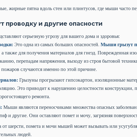
ые, жирные пятна вдоль стен или плинтусов, где мыши часто п
т проводку и другие опасности
ставляют серьезную угрозу для вашего дома и здоровья:
водки:
Мыши грызут п
Это одна из самых больших опасностей.
 а также для получения материалов для гнезд. Поврежденная из
канию, перепадам напряжения, выходу из строя бытовой техники
 пожаров случаются именно по этой причине.
ериалов:
Грызуны прогрызают гипсокартон, изоляционные матер
золяцию. Это приводит к нарушению целостности конструкции, 
орогостоящего ремонта.
:
Мыши являются переносчиками множества опасных заболеваний
тиф и другие. Они оставляют помет и мочу, загрязняя поверхност
от шерсти, помета и мочи мышей может вызывать или усугубля
тельных людей.