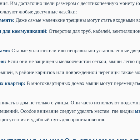
я. Им достаточно щели размером с десятикопеечную монету (ок
пользуют любые доступные лазейки:
менте:
Даже самые маленькие трещины могут стать входными в
я для коммуникаций:
Отверстия для труб, кабелей, вентиляцио
нами:
Старые уплотнители или неправильно установленные двери
ия:
Если они не защищены мелкоячеистой сеткой, мыши легко п
ышей, в районе карнизов или поврежденной черепицы также мог
их квартир:
В многоквартирных домах мыши могут перемещатьс
никать в дом не только с улицы. Они часто используют подзем
м
мещений. Особое внимание следует уделять местам, где видны
 присутствия и удобный путь для проникновения.