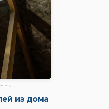
muda.uz
лей из дома