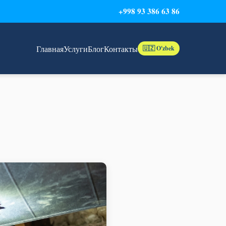
+998 93 386 63 86
Главная
Услуги
Блог
Контакты
🇺🇿 O'zbek