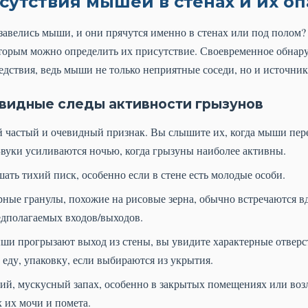
сутствия мышей в стенах и их оп
 завелись мыши, и они прячутся именно в стенах или под полом?
оторым можно определить их присутствие. Своевременное обна
едствия, ведь мыши не только неприятные соседи, но и источни
видные следы активности грызунов
частый и очевидный признак. Вы слышите их, когда мыши пере
 Звуки усиливаются ночью, когда грызуны наиболее активны.
ть тихий писк, особенно если в стене есть молодые особи.
ные гранулы, похожие на рисовые зерна, обычно встречаются вд
едполагаемых входов/выходов.
и прогрызают выход из стены, вы увидите характерные отверс
 еду, упаковку, если выбираются из укрытия.
й, мускусный запах, особенно в закрытых помещениях или воз
 их мочи и помета.