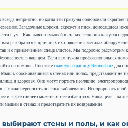
 всегда неприятно, но когда эти грызуны облюбовали скрытые п
серьезнее. Загадочные шорохи, скрежет и писк, доносящиеся из-з
ести с ума. Как вывести мышей в стенах, если они кажутся недо
 вам разобраться в причинах их появления, методах обнаружен
 так и с привлечением специалистов. Мы подробно рассмотрим 
безопасность в ваш дом. Если вам нужна профессиональная помо
прийти на помощь. Посетите
главную страницу Bermuda.uz
для по
Мыши, обосновавшиеся в стенах или полах, представляют не то
илища и здоровья. Они могут портить изоляцию, электропроводк
, а также переносить опасные заболевания. Игнорировать пробл
трее и эффективнее сможете от нее избавиться. Наша цель – да
ти мышей в стенах и предотвратить их возвращение.
выбирают стены и полы, и как о