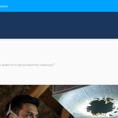
кенте
к вывести и предотвратить навсегда?