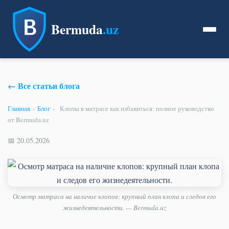
Bermuda
.uz
← Все статьи блога
Главная
›
Блог
›
Клопы в матрасе как избавиться: полное руководство
от Bermuda.uz
📅 20.05.2026
Осмотр матраса на наличие клопов: крупный план клопа и следов его
жизнедеятельности. — Bermuda.uz