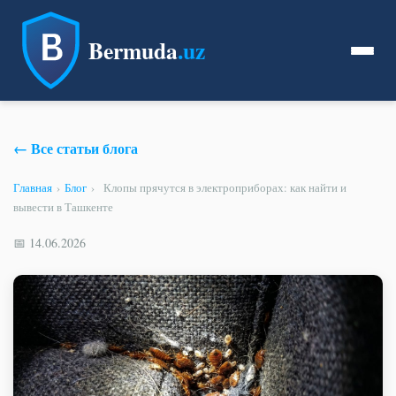
Bermuda
.uz
← Все статьи блога
Главная
›
Блог
›
Клопы прячутся в электроприборах: как найти и
вывести в Ташкенте
📅 14.06.2026