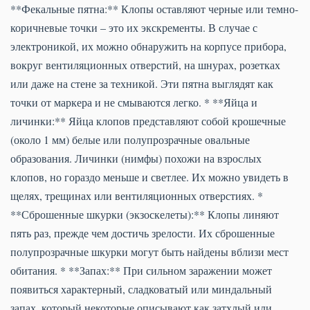
**Фекальные пятна:** Клопы оставляют черные или темно-
коричневые точки – это их экскременты. В случае с
электроникой, их можно обнаружить на корпусе прибора,
вокруг вентиляционных отверстий, на шнурах, розетках
или даже на стене за техникой. Эти пятна выглядят как
точки от маркера и не смываются легко. * **Яйца и
личинки:** Яйца клопов представляют собой крошечные
(около 1 мм) белые или полупрозрачные овальные
образования. Личинки (нимфы) похожи на взрослых
клопов, но гораздо меньше и светлее. Их можно увидеть в
щелях, трещинах или вентиляционных отверстиях. *
**Сброшенные шкурки (экзоскелеты):** Клопы линяют
пять раз, прежде чем достичь зрелости. Их сброшенные
полупрозрачные шкурки могут быть найдены вблизи мест
обитания. * **Запах:** При сильном заражении может
появиться характерный, сладковатый или миндальный
запах, который некоторые описывают как затхлый или