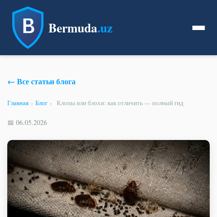
Bermuda
.uz
← Все статьи блога
Главная
›
Блог
›
Клопы или блохи: как отличить — полный гид
📅 06.05.2026