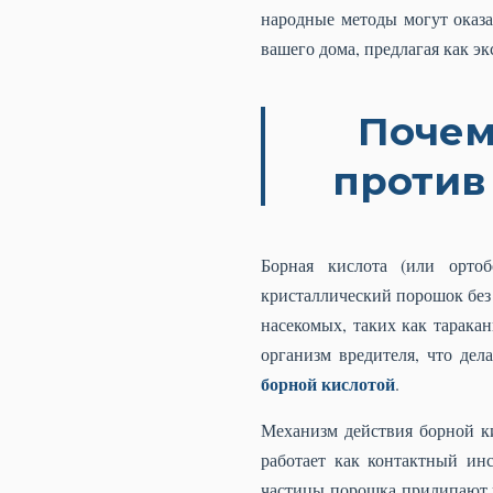
народные методы могут оказ
вашего дома, предлагая как э
Почем
против
Борная кислота (или орто
кристаллический порошок без 
насекомых, таких как тарака
организм вредителя, что де
борной кислотой
.
Механизм действия борной ки
работает как контактный ин
частицы порошка прилипают к 