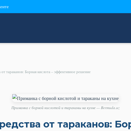
кенте
 от тараканов: Борная кислота – эффективное решение
Приманка с борной кислотой и тараканы на кухне — Bermuda.uz
редства от тараканов: Бо