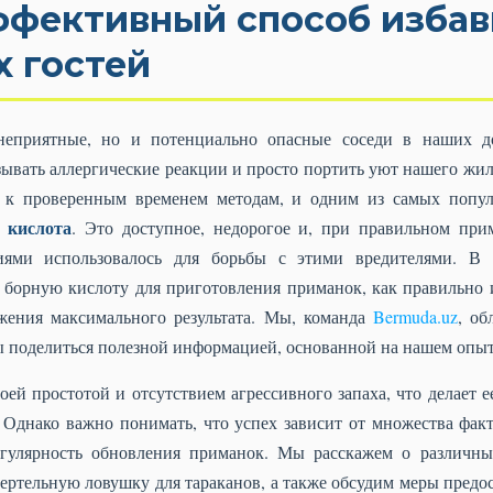
ффективный способ избав
 гостей
неприятные, но и потенциально опасные соседи в наших д
зывать аллергические реакции и просто портить уют нашего жи
 к проверенным временем методам, и одним из самых поп
 кислота
. Это доступное, недорогое и, при правильном при
етиями использовалось для борьбы с этими вредителями. В
ь борную кислоту для приготовления приманок, как правильно
ижения максимального результата. Мы, команда
Bermuda.uz
, об
ы поделиться полезной информацией, основанной на нашем опыт
оей простотой и отсутствием агрессивного запаха, что делает 
Однако важно понимать, что успех зависит от множества фак
гулярность обновления приманок. Мы расскажем о различны
ертельную ловушку для тараканов, а также обсудим меры предо