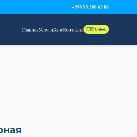
+998 93 386 63 86
Главная
Услуги
Блог
Контакты
🇺🇿 O'zbek
рная