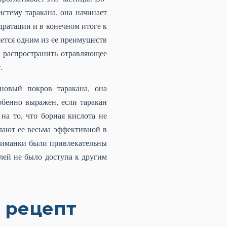
стему таракана, она начинает
дратации и в конечном итоге к
яется одним из ее преимуществ
, распространить отравляющее
.
новый покров таракана, она
обенно выражен, если таракан
на то, что борная кислота не
лают ее весьма эффективной в
приманки были привлекательны
елей не было доступа к другим
: рецепт