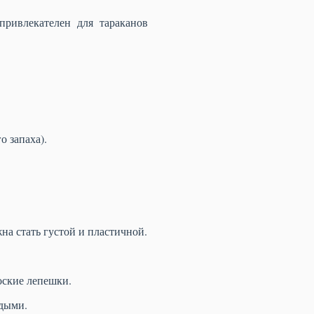
ривлекателен для тараканов
о запаха).
а стать густой и пластичной.
оские лепешки.
рдыми.