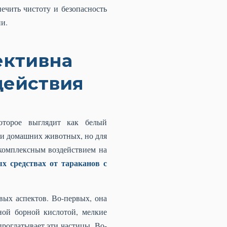
чить чистоту и безопасность
ии.
ективна
действия
оторое выглядит как белый
а и домашних животных, но для
 комплексным воздействием на
х средствах от тараканов с
вых аспектов. Во-первых, она
ной борной кислотой, мелкие
проглатывает эти частицы. Во-