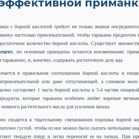
эффективной приманк
нки с борной кислотой требует не только знания ингредиенто
иманку настолько привлекательной, чтобы тараканы предпочли 
 достаточное количество борной кислоты. Существует множеств
ецепт
, но основные принципы остаются неизменными: прима
 тараканов), и, конечно, содержать достаточную дозу яда.
лючается в правильном соотношении борной кислоты и пищ
непривлекательной или даже отпугивающей, а слишком мало 
чно составляет 1 часть борной кислоты к 3-4 частям пищево
продукты, которые тараканы особенно любят: вареные яичные
 немного растительного масла для усиления запаха.
чно сводится к тщательному смешиванию порошка борной к
таточно густой, чтобы из нее можно было скатать небольшие ш
итают твердую пищу и легко переносят ее на лапках. При пр