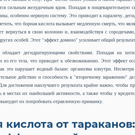
ется сильным желудочным ядом. Попадая в пищеварительную си
аны, особенно нервную систему. Это приводит к параличу, деги
етить, что борная кислота вызывает медленную смерть, что явл
ет вернуться в свою колонию и, взаимодействуя с сородичами
других особей. Этот "эффект домино" усиливает общий результат
а обладает дегидратирующими свойствами. Попадая на хити
и из его тела, что приводит к обезвоживанию. Этот эффект ос
как это нарушает водный баланс организма изнутри. Несмотря 
ительное действие и способность к "вторичному заражению" де
Для достижения наилучшего результата крайне важно, чтобы 
ь в местах их наибольшей активности, а также чтобы у вредит
 вынудит их попробовать отравленную приманку.
 кислота от тараканов