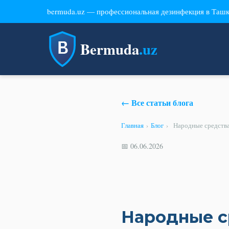
bermuda.uz — профессиональная дезинфекция в Таш
Bermuda
.uz
← Все статьи блога
Главная
›
Блог
›
Народные средства
📅 06.06.2026
Народные с