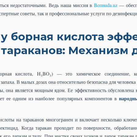
аться недостаточными. Ведь наша миссия в
Bermuda.uz
— обеспе
кспертные советы, так и профессиональные услуги по дезинфекц
у борная кислота эфф
 тараканов: Механизм 
борная кислота, H₃BO₃) — это химическое соединение, к
запаха. В малых дозах она относительно безопасна для человек
ны, она является мощным ядом. Ее эффективность обусловлена
народны
лает ее одним из наиболее популярных компонентов в
слоты на тараканов многогранен и включает несколько ключе
сектицид. Когда таракан проходит по поверхности, обработан
его лапкам и телу. При чистке своих усиков и лапок таракан 