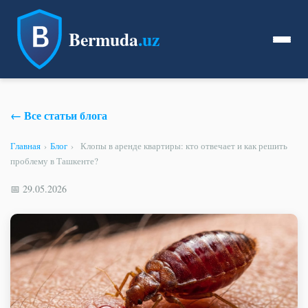
Bermuda
.uz
← Все статьи блога
Главная
›
Блог
›
Клопы в аренде квартиры: кто отвечает и как решить
проблему в Ташкенте?
📅 29.05.2026