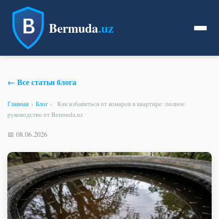
Bermuda
.uz
← Все статьи блога
Главная
›
Блог
›
Как избавиться от комаров в квартире: полное
руководство от Bermuda.uz
📅 08.06.2026