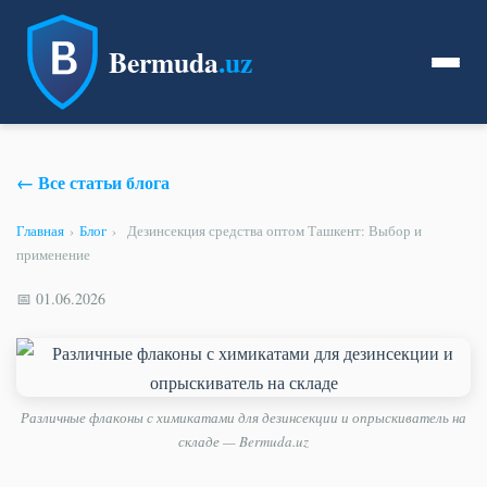
Bermuda
.uz
← Все статьи блога
Главная
›
Блог
›
Дезинсекция средства оптом Ташкент: Выбор и
применение
📅 01.06.2026
Различные флаконы с химикатами для дезинсекции и опрыскиватель на
складе — Bermuda.uz