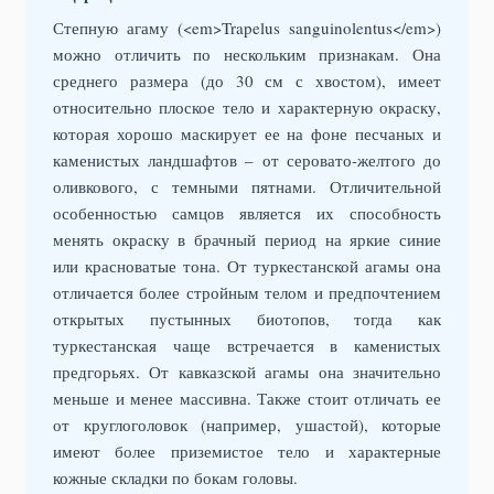
Степную агаму (<em>Trapelus sanguinolentus</em>)
можно отличить по нескольким признакам. Она
среднего размера (до 30 см с хвостом), имеет
относительно плоское тело и характерную окраску,
которая хорошо маскирует ее на фоне песчаных и
каменистых ландшафтов – от серовато-желтого до
оливкового, с темными пятнами. Отличительной
особенностью самцов является их способность
менять окраску в брачный период на яркие синие
или красноватые тона. От туркестанской агамы она
отличается более стройным телом и предпочтением
открытых пустынных биотопов, тогда как
туркестанская чаще встречается в каменистых
предгорьях. От кавказской агамы она значительно
меньше и менее массивна. Также стоит отличать ее
от круглоголовок (например, ушастой), которые
имеют более приземистое тело и характерные
кожные складки по бокам головы.