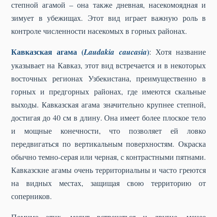
степной агамой – она также дневная, насекомоядная и
зимует в убежищах. Этот вид играет важную роль в
контроле численности насекомых в горных районах.
Кавказская агама (
)
Laudakia caucasia
: Хотя название
указывает на Кавказ, этот вид встречается и в некоторых
восточных регионах Узбекистана, преимущественно в
горных и предгорных районах, где имеются скальные
выходы. Кавказская агама значительно крупнее степной,
достигая до 40 см в длину. Она имеет более плоское тело
и мощные конечности, что позволяет ей ловко
передвигаться по вертикальным поверхностям. Окраска
обычно темно-серая или черная, с контрастными пятнами.
Кавказские агамы очень территориальны и часто греются
на видных местах, защищая свою территорию от
соперников.
Помимо этих, могут встречаться и другие, менее