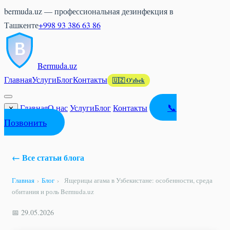
bermuda.uz — профессиональная дезинфекция в
Ташкенте
+998 93 386 63 86
Bermuda
.uz
Главная
Услуги
Блог
Контакты
🇺🇿 O'zbek
📞
Главная
О нас
Услуги
Блог
Контакты
✕
Позвонить
← Все статьи блога
Главная
›
Блог
›
Ящерицы агама в Узбекистане: особенности, среда
обитания и роль Bermuda.uz
📅 29.05.2026