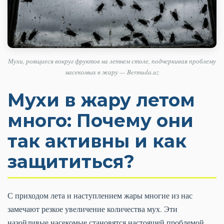
Мухи, роящиеся вокруг фруктов на летнем столе, подчеркивая проблему
насекомых в жару — Bermuda.uz
Мухи в жару летом
много: Почему они
так активны и как
защититься?
С приходом лета и наступлением жары многие из нас
замечают резкое увеличение количества мух. Эти
назойливые насекомые становятся настоящей проблемой,