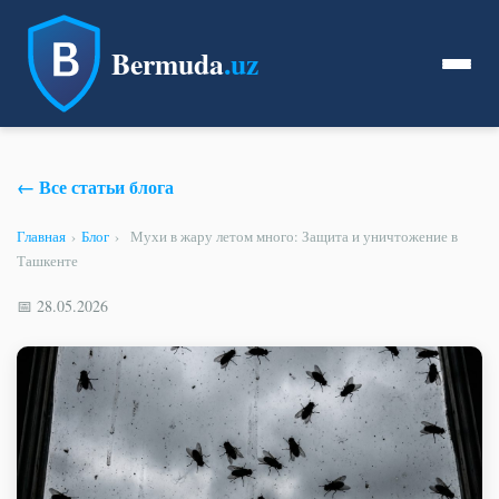
Bermuda
.uz
← Все статьи блога
Главная
›
Блог
›
Мухи в жару летом много: Защита и уничтожение в
Ташкенте
📅 28.05.2026