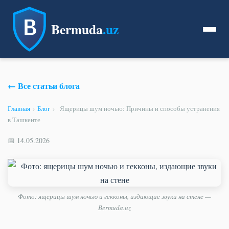
Bermuda
.uz
← Все статьи блога
Главная
›
Блог
›
Ящерицы шум ночью: Причины и способы устранения
в Ташкенте
📅 14.05.2026
Фото: ящерицы шум ночью и гекконы, издающие звуки на стене —
Bermuda.uz