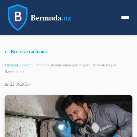
Bermuda
.uz
← Все статьи блога
Главная
›
Блог
›
Опасны ли ящерицы для людей: Полный гид от
Bermuda.uz
📅 22.05.2026