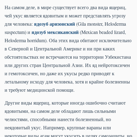
На самом деле, в мире существует всего два вида ящериц,
чей укус является ядовитым и может представлять угрозу
ядозуб аризонский
для человека:
(Gila monster, Heloderma
ядозуб мексиканский
suspectum) и
(Mexican beaded lizard,
Heloderma horridum). Оба этих вида обитают исключительно
в Северной и Центральной Америке и ни при каких
обстоятельствах не встречаются на территории Узбекистана
или других стран Центральной Азии. Их яд нейротоксичен
и гемотоксичен, но даже их укусы редко приводят к
летальному исходу для человека, хотя и крайне болезненны
и требуют медицинской помощи.
Другие виды ящериц, которые иногда ошибочно считают
ядовитыми, на самом деле обладают лишь сильными
челюстями, способными нанести болезненный, но
неядовитый укус. Например, крупные вараны или
некоторые виды агам могут укусить в целях самозащиты, но