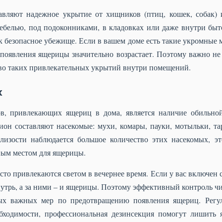
авляют надежное укрытие от хищников (птиц, кошек, собак)
ебелью, под подоконниками, в кладовках или даже внутри быт
 безопасное убежище. Если в вашем доме есть такие укромные м
появления ящерицы значительно возрастает. Поэтому важно не 
тво таких привлекательных укрытий внутри помещений.
х
в, привлекающих ящериц в дома, является наличие обильно
он составляют насекомые: мухи, комары, пауки, мотыльки, т
изости наблюдается большое количество этих насекомых, эт
ным местом для ящерицы.
сто привлекаются светом в вечернее время. Если у вас включен 
нутрь, а за ними – и ящерицы. Поэтому эффективный контроль ч
ых важных мер по предотвращению появления ящериц. Регул
бходимости, профессиональная дезинсекция помогут лишить 