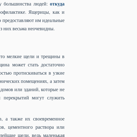
откуда
 у большинства людей:
офилактике. Ящерицы, как и
о предоставляют им идеальные
з них весьма неочевидны.
это мелкие щели и трещины в
щина может стать достаточно
стью протискиваться в узкие
хнических помещениях, а затем
 домов или зданий, которые не
и перекрытий могут служить
, а также их своевременное
ов, цементного раствора или
лейшие щели, ведь маленькая