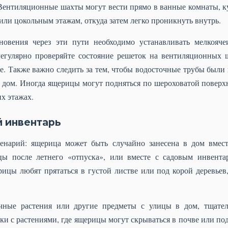
Вентиляционные шахты могут вести прямо в ванные комнаты, к
или цокольным этажам, откуда затем легко проникнуть внутрь.
новения через эти пути необходимо устанавливать мелкояче
Регулярно проверяйте состояние решеток на вентиляционных ш
ые. Также важно следить за тем, чтобы водосточные трубы были
в дом. Иногда ящерицы могут подняться по шероховатой поверх
их этажах.
й инвентарь
енарий: ящерица может быть случайно занесена в дом вмест
ы после летнего «отпуска», или вместе с садовым инвента
ицы любят прятаться в густой листве или под корой деревьев
ичные растения или другие предметы с улицы в дом, тщател
и с растениями, где ящерицы могут скрываться в почве или по