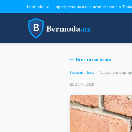
bermuda.uz — профессиональная дезинфекция в Таш
Bermuda
.uz
← Все статьи блога
Главная
›
Блог
›
Ящерица в квартире
📅 21.05.2026