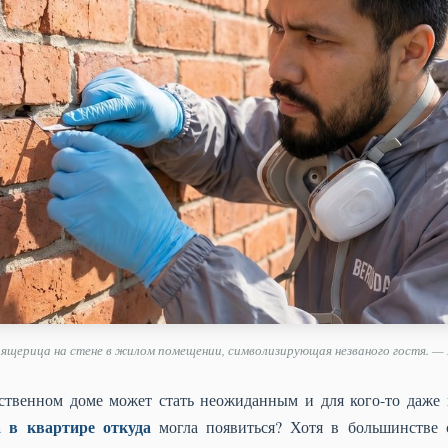
 ящерица на стене в жилом помещении, символизирующая незваного гостя. — 
ственном доме может стать неожиданным и для кого-то даже
 в квартире откуда
могла появиться? Хотя в большинстве 