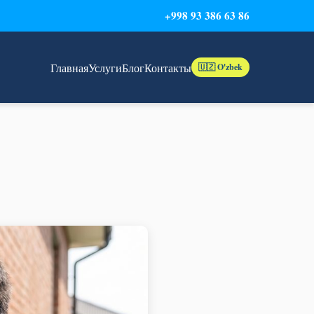
+998 93 386 63 86
Главная
Услуги
Блог
Контакты
🇺🇿 O'zbek