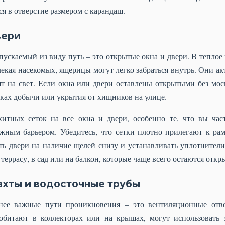
я в отверстие размером с карандаш.
вери
ускаемый из виду путь – это открытые окна и двери. В теплое 
влекая насекомых, ящерицы могут легко забраться внутрь. Они ак
тят на свет. Если окна или двери оставлены открытыми без мо
сках добычи или укрытия от хищников на улице.
китных сеток на все окна и двери, особенно те, что вы час
ежным барьером. Убедитесь, что сетки плотно прилегают к р
ть двери на наличие щелей снизу и устанавливать уплотнители,
террасу, в сад или на балкон, которые чаще всего остаются отк
хты и водосточные трубы
нее важные пути проникновения – это вентиляционные отве
обитают в коллекторах или на крышах, могут использовать 