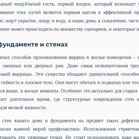
званый чешуйчатый гость, первый вопрос, который возникает
мание этих путей является первым шагом к эффективной пр
е, ищут укрытие, пищу и воду, и наши дома, к сожалению, част
ение может происходить по множеству сценариев, и некоторые и
фундаменте и стенах
нных способов проникновения ящериц в жилые помещения – 
г оконных или дверных рам. Даже самая незначительная тре
ькой ящерицы. Эти существа обладают удивительной способно
 гибкость и плоское тело. Они могут обитать в подвалах или те
ься выше, в жилые комнаты. Особенно это актуально для старых
онт длительное время, где структурные повреждения стен 
для мелкой живности.
 стен вашего дома и фундамента на предмет таких дефектов
ически важной мерой профилактики. Использование герметик
ранить эти уязвимые точки. Не стоит недооценивать даже ма