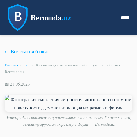
Bermuda
.uz
← Все статьи блога
Главная
›
Блог
›
Как выглядят яйца клопов: обнаружение и борьба |
Bermuda.uz
📅 21.05.2026
Фотография скопления яиц постельного клопа на темной поверхности,
демонстрирующая их размер и форму. — Bermuda.uz