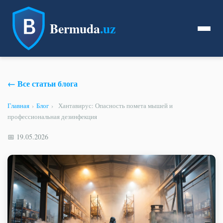
Bermuda
.uz
← Все статьи блога
Главная
›
Блог
›
Хантавирус: Опасность помета мышей и
профессиональная дезинфекция
📅 19.05.2026