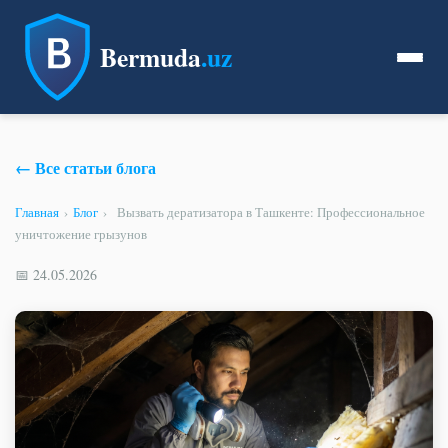
Bermuda
.uz
← Все статьи блога
Главная
›
Блог
›
Вызвать дератизатора в Ташкенте: Профессиональное
уничтожение грызунов
📅 24.05.2026