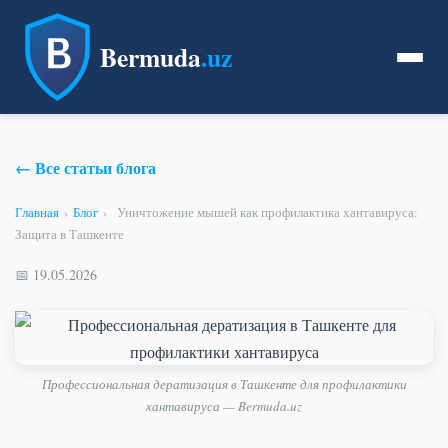
Bermuda
.uz
← Все статьи блога
Главная
›
Блог
›
Уничтожение мышей как профилактика хантавируса:
Защита в Ташкенте
📅 19.05.2026
Профессиональная дератизация в Ташкенте для профилактики
хантавируса — Bermuda.uz