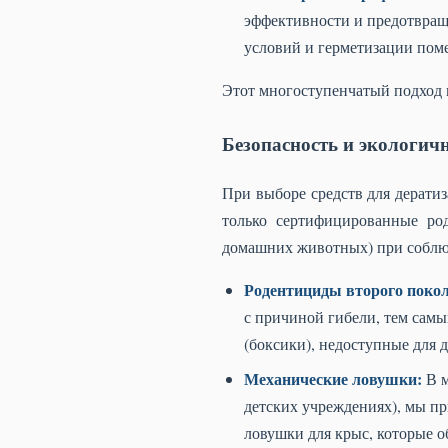
эффективности и предотвращ
условий и герметизации пом
Этот многоступенчатый подход 
Безопасность и экологич
При выборе средств для дерати
только сертифицированные ро
домашних животных) при соблю
Родентициды второго поко
с причиной гибели, тем сам
(боксики), недоступные для 
Механические ловушки:
В м
детских учреждениях), мы п
ловушки для крыс, которые о