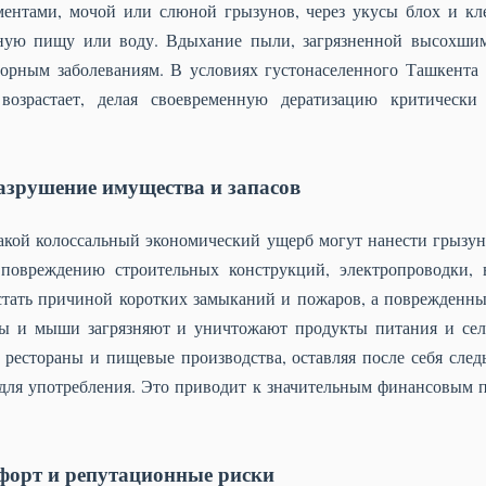
ементами, мочой или слюной грызунов, через укусы блох и кл
нную пищу или воду. Вдыхание пыли, загрязненной высохши
торным заболеваниям. В условиях густонаселенного Ташкента 
возрастает, делая своевременную дератизацию критическ
азрушение имущества и запасов
какой колоссальный экономический ущерб могут нанести грызун
 повреждению строительных конструкций, электропроводки, 
тать причиной коротких замыканий и пожаров, а поврежденны
сы и мыши загрязняют и уничтожают продукты питания и сел
 рестораны и пищевые производства, оставляя после себя след
для употребления. Это приводит к значительным финансовым п
форт и репутационные риски