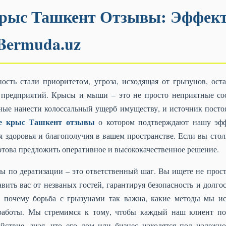
рыс Ташкент Отзывы: Эффек
Bermuda.uz
ность стали приоритетом, угроза, исходящая от грызунов, ост
 предприятий. Крысы и мыши – это не просто неприятные со
бные нанести колоссальный ущерб имуществу, и источник посто
е крыс Ташкент отзывы
о котором подтверждают нашу эффе
я здоровья и благополучия в вашем пространстве. Если вы стол
това предложить оперативное и высококачественное решение.
 по дератизации – это ответственный шаг. Вы ищете не просто
ить вас от незваных гостей, гарантируя безопасность и долгос
 почему борьба с грызунами так важна, какие методы мы и
работы. Мы стремимся к тому, чтобы каждый наш клиент по
ойствие, зная, что его дом или бизнес находятся под надежн