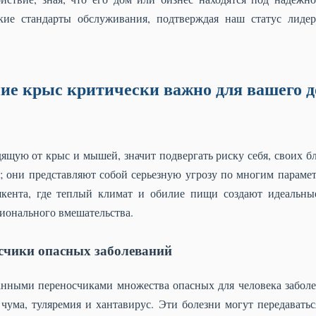
кие стандарты обслуживания, подтверждая наш статус лидер
е крыс критически важно для вашего до
ящую от крыс и мышей, значит подвергать риску себя, своих б
и; они представляют собой серьезную угрозу по многим параме
кента, где теплый климат и обилие пищи создают идеальные
сионального вмешательства.
счики опасных заболеваний
нными переносчиками множества опасных для человека заболев
, чума, туляремия и хантавирус. Эти болезни могут передавать