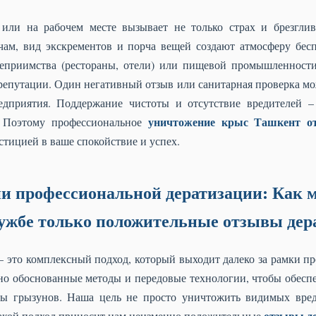
или на рабочем месте вызывает не только страх и брезглив
ам, вид экскрементов и порча вещей создают атмосферу бесп
степриимства (рестораны, отели) или пищевой промышленност
репутации. Один негативный отзыв или санитарная проверка мож
дприятия. Поддержание чистоты и отсутствие вредителей – 
уничтожение крыс Ташкент о
. Поэтому профессиональное
тицией в ваше спокойствие и успех.
и профессиональной дератизации: Как 
лужбе только положительные отзывы де
– это комплексный подход, который выходит далеко за рамки п
но обоснованные методы и передовые технологии, чтобы обеспе
ы грызунов. Наша цель не просто уничтожить видимых вред
отзывы д
акой подход приносит нам неизменно положительные