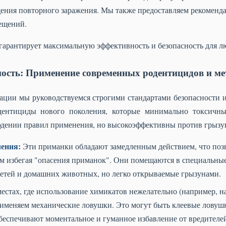
ения повторного заражения. Мы также предоставляем рекомен
ещений.
гарантирует максимальную эффективность и безопасность для 
ность: Применение современных родентицидов и ме
зации мы руководствуемся строгими стандартами безопасности 
дентициды нового поколения, которые минимально токсичны
дении правил применения, но высокоэффективны против грызу
ления:
Эти приманки обладают замедленным действием, что позв
ым избегая "опасения приманок". Они помещаются в специальны
детей и домашних животных, но легко открываемые грызунами.
естах, где использование химикатов нежелательно (например, н
рименяем механические ловушки. Это могут быть клеевые лову
беспечивают моментальное и гуманное избавление от вредителе