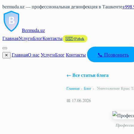
bermuda.uz — профессиональная дезинфекция в Ташкенте
+998 
Bermuda
.uz
Главная
Услуги
Блог
Контакты
🇺🇿 O'zbek
📞 Позвонить
Главная
О нас
Услуги
Блог
Контакты
✕
← Все статьи блога
Главная
›
Блог
›
Уничтожение Крыс Та
📅 17.06.2026
Профессио