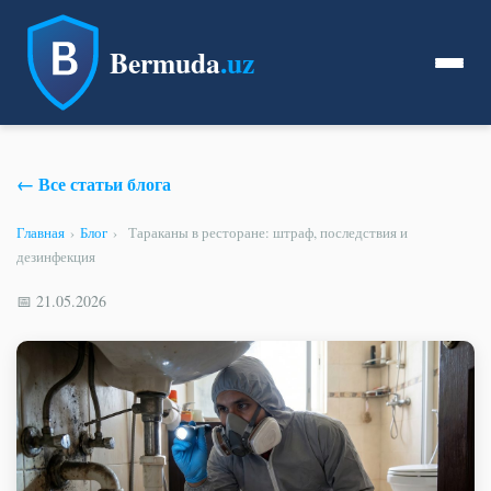
Bermuda
.uz
← Все статьи блога
Главная
›
Блог
›
Тараканы в ресторане: штраф, последствия и
дезинфекция
📅 21.05.2026