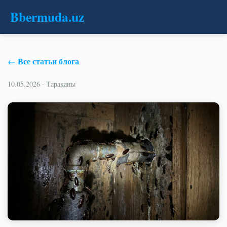
B
bermuda
.uz
← Все статьи блога
10.05.2026 · Тараканы