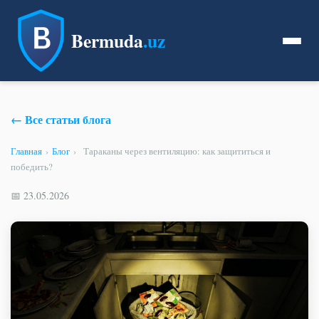
Bermuda
.uz
← Все статьи блога
Главная
›
Блог
›
Тараканы через вентиляцию: как защититься и
победить?
📅 23.05.2026