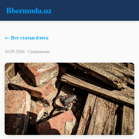
B
bermuda
.uz
← Все статьи блога
10.05.2026 · Скорпионы