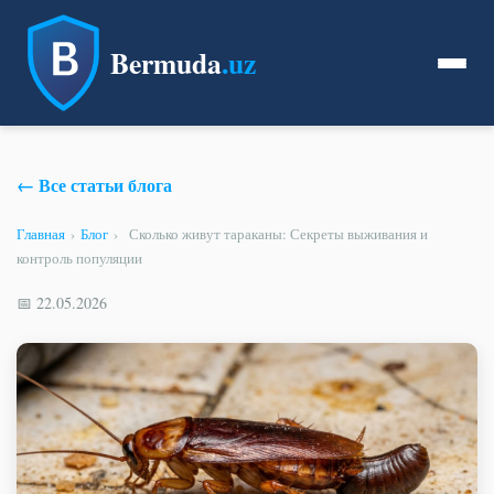
Bermuda
.uz
← Все статьи блога
Главная
›
Блог
›
Сколько живут тараканы: Секреты выживания и
контроль популяции
📅 22.05.2026