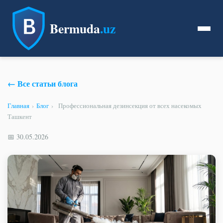
Bermuda
.uz
← Все статьи блога
Главная
›
Блог
›
Профессиональная дезинсекция от всех насекомых
Ташкент
📅 30.05.2026