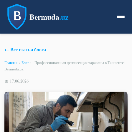
Bermuda
.uz
← Все статьи блога
Главная
›
Блог
›
Профессиональная дезинсекция тараканы в Ташкенте |
Bermuda.uz
📅 17.06.2026