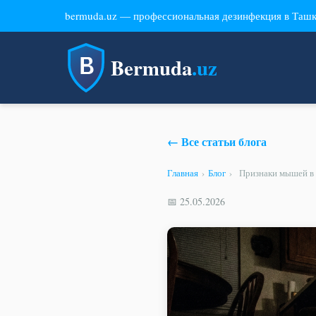
bermuda.uz — профессиональная дезинфекция в Таш
Bermuda
.uz
← Все статьи блога
Главная
›
Блог
›
Признаки мышей в 
📅 25.05.2026