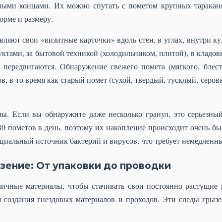
ными концами. Их можно спутать с пометом крупных тарака
орме и размеру.
вляют свои «визитные карточки» вдоль стен, в углах, внутри к
уктами, за бытовой техникой (холодильником, плитой), в кладов
передвигаются. Обнаружение свежего помета (мягкого, блест
в, в то время как старый помет (сухой, твердый, тусклый, серов
ны. Если вы обнаружите даже несколько гранул, это серьезн
0 пометов в день, поэтому их накопление происходит очень бы
нциальный источник бактерий и вирусов, что требует немедленн
зение: От упаковки до проводки
ичные материалы, чтобы стачивать свои постоянно растущие р
я создания гнездовых материалов и проходов. Эти следы гры