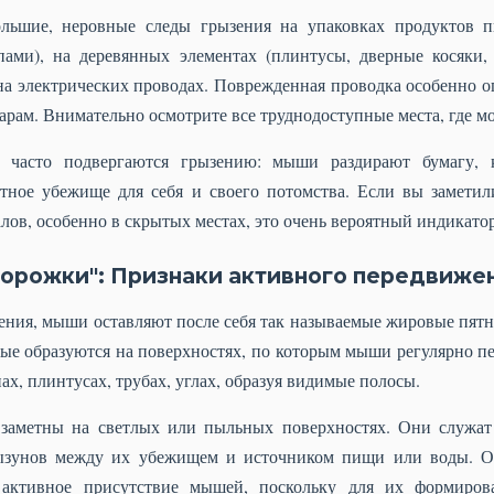
льшие, неровные следы грызения на упаковках продуктов пи
пами), на деревянных элементах (плинтусы, дверные косяки,
 на электрических проводах. Поврежденная проводка особенно о
рам. Внимательно осмотрите все труднодоступные места, где мо
 часто подвергаются грызению: мыши раздирают бумагу, к
ютное убежище для себя и своего потомства. Если вы замети
ов, особенно в скрытых местах, это очень вероятный индикато
дорожки": Признаки активного передвиже
ения, мыши оставляют после себя так называемые жировые пятн
рые образуются на поверхностях, по которым мыши регулярно пе
ах, плинтусах, трубах, углах, образуя видимые полосы.
заметны на светлых или пыльных поверхностях. Они служат
ызунов между их убежищем и источником пищи или воды. О
 активное присутствие мышей, поскольку для их формирова