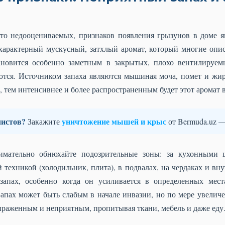
то недооцениваемых, признаков появления грызунов в доме я
характерный мускусный, затхлый аромат, который многие опис
ановится особенно заметным в закрытых, плохо вентилируе
ются. Источником запаха являются мышиная моча, помет и жир
тем интенсивнее и более распространенным будет этот аромат 
истов?
уничтожение мышей и крыс
Закажите
от Bermuda.uz —
имательно обнюхайте подозрительные зоны: за кухонными 
 техникой (холодильник, плита), в подвалах, на чердаках и вн
запах, особенно когда он усиливается в определенных мест
Запах может быть слабым в начале инвазии, но по мере увелич
выраженным и неприятным, пропитывая ткани, мебель и даже еду