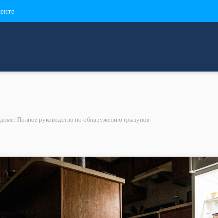
кенте
доме: Полное руководство по обнаружению грызунов