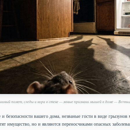
иный помет, следы и нора в стене — явные признаки мышей в доме — Bermud
е и безопасности вашего дома, незваные гости в виде грызунов м
ят имущество, но и являются переносчиками опасных заболев