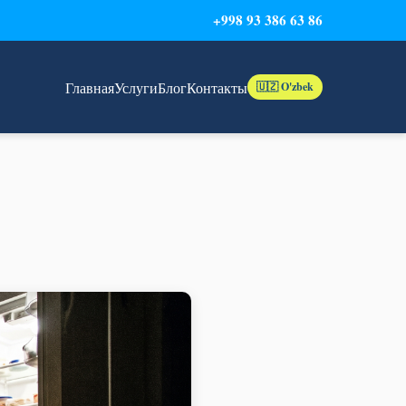
+998 93 386 63 86
Главная
Услуги
Блог
Контакты
🇺🇿 O'zbek