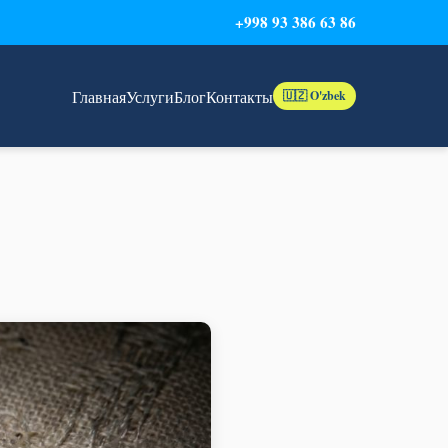
+998 93 386 63 86
Главная
Услуги
Блог
Контакты
🇺🇿 O'zbek