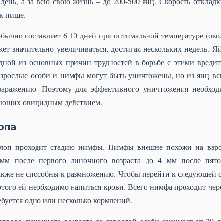
 день, а за всю свою жизнь – до 200-500 яиц. Скорость отклад
к пище.
ычно составляет 6-10 дней при оптимальной температуре (окол
жет значительно увеличиваться, достигая нескольких недель. Я
одной из основных причин трудностей в борьбе с этими вредите
взрослые особи и нимфы могут быть уничтожены, но из яиц вс
заражению. Поэтому для эффективного уничтожения необход
дающих овицидным действием.
опа
клоп проходит стадию нимфы. Нимфы внешне похожи на взрос
 мм после первого линочного возраста до 4 мм после пято
акже не способны к размножению. Чтобы перейти к следующей с
этого ей необходимо напиться крови. Всего нимфа проходит чер
ебуется одно или несколько кормлений.
рвого линочного возраста до взрослой особи занимает от 20 