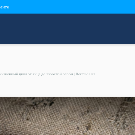
кенте
жизненный цикл от яйца до взрослой особи | Bermuda.uz