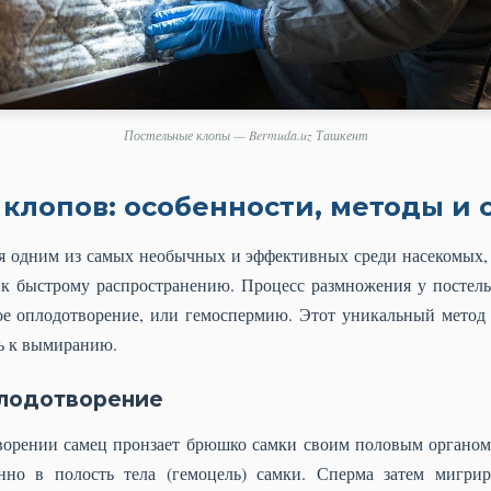
Постельные клопы — Bermuda.uz Ташкент
клопов: особенности, методы и 
я одним из самых необычных и эффективных среди насекомых,
 к быстрому распространению. Процесс размножения у постель
ое оплодотворение, или гемоспермию. Этот уникальный метод
ь к вымиранию.
плодотворение
ворении самец пронзает брюшко самки своим половым органом 
нно в полость тела (гемоцель) самки. Сперма затем мигри