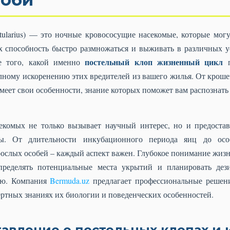
tularius) — это ночные кровососущие насекомые, которые мог
 способность быстро размножаться и выживать в различных у
постельный клоп жизненный цикл
е того, какой именно
п
ному искоренению этих вредителей из вашего жилья. От крошеч
меет свои особенности, знание которых поможет вам распознать
екомых не только вызывает научный интерес, но и предостав
ьбы. От длительности инкубационного периода яиц до ос
ослых особей – каждый аспект важен. Глубокое понимание жизн
определять потенциальные места укрытий и планировать дез
ью. Компания
Bermuda.uz
предлагает профессиональные решен
ертных знаниях их биологии и поведенческих особенностей.
авление о постельных клопах и 