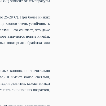
ки яиц зависит от температуры
о 25-28°C). При более низких
йца клопов очень устойчивы к
лями. Это означает, что даже
коре вылупятся новые нимфы,
има повторная обработка или
лых клопов, но значительно
го) и имеют более светлый,
тадии развития, каждая нимфа
ез пять личиночных возрастов,
до 40 дней при благоприятных