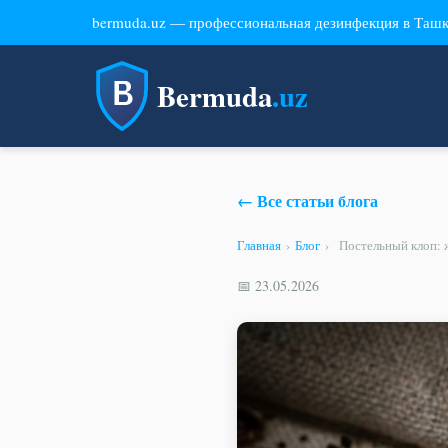
bermuda.uz — профессиональная дезинфекция в Таш
Bermuda
.uz
← Все статьи блога
Главная
›
Блог
›
Постельный клоп: 
📅 23.05.2026