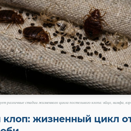
т различные стадии жизненного цикла постельного клопа: яйцо, нимфа, взр
 клоп: жизненный цикл от
соби