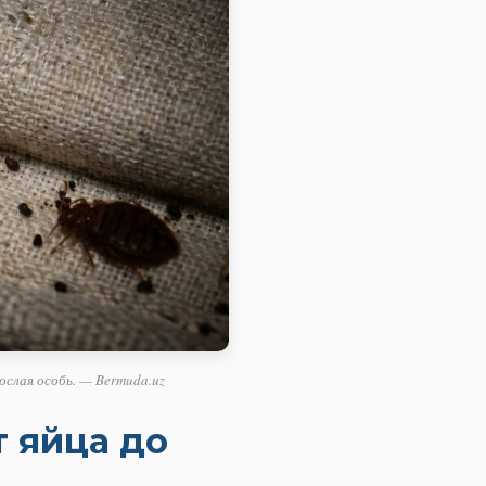
ослая особь. — Bermuda.uz
 яйца до