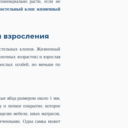
поненциально расти, если не
постельный клоп жизненный
л взросления
остельных клопов. Жизненный
иночных возрастов) и взрослая
рослых особей, но меньше по
ые яйца размером около 1 мм,
у и липкое покрытие, которое
щелях мебели, швах матрасов,
амеченными. Одна самка может