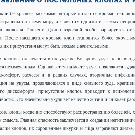
кие бескрылые насекомые, которые питаются кровью теплокр
остранены по всему миру и являются одними из самых неприя
в, включая Ташкент. Длина взрослой особи варьируется от 
та. После насыщения кровью клоп становится более округл
я их присутствия могут быть весьма значительными.
 клопов заключается в их укусах. Во время укуса клоп вводи
тся незамеченным. Однако затем на месте укуса появляются зуд
скомфорт, расчесы и, в редких случаях, вторичные инфекци
акция на укусы, проявляющаяся в виде сильного зуда, крапив
го дискомфорта, присутствие клопов приводит к психологич
ивости. Это значительно ухудшает качество жизни и снижает раб
сов, клопы косвенно способствуют распространению болезней, х
 смысле. Главная опасность заключается в создании негигиени
алии клопов, их сброшенные шкурки и яйца загрязняют жилье