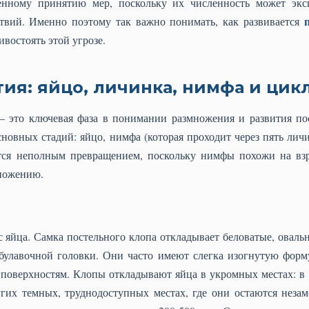
енному принятию мер, поскольку их численность может экс
твий. Именно поэтому так важно понимать, как развивается
востоять этой угрозе.
ия: яйцо, личинка, нимфа и цик
– это ключевая фаза в понимании размножения и развития п
сновных стадий: яйцо, нимфа (которая проходит через пять лич
ется неполным превращением, поскольку нимфы похожи на вз
множению.
 яйца. Самка постельного клопа откладывает беловатые, овальн
булавочной головки. Они часто имеют слегка изогнутую форм
 поверхностям. Клопы откладывают яйца в укромных местах: в 
угих темных, труднодоступных местах, где они остаются нез