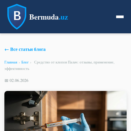
Bermuda
.uz
← Все статьи блога
Главная
›
Блог
›
Средство от клопов Палач: отзывы, применение,
эффективность
📅 02.06.2026