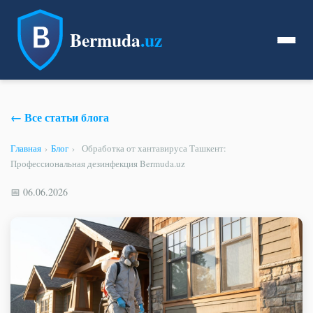
Bermuda
.uz
← Все статьи блога
Главная
›
Блог
›
Обработка от хантавируса Ташкент:
Профессиональная дезинфекция Bermuda.uz
📅 06.06.2026