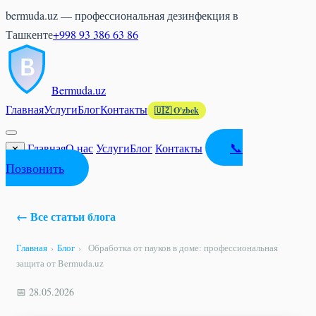
bermuda.uz — профессиональная дезинфекция в
Ташкенте
+998 93 386 63 86
Bermuda
.uz
Главная
Услуги
Блог
Контакты
🇺🇿 O'zbek
📞
Главная
О нас
Услуги
Блог
Контакты
✕
Позвонить
← Все статьи блога
Главная
›
Блог
›
Обработка от пауков в доме: профессиональная
защита от Bermuda.uz
📅 28.05.2026