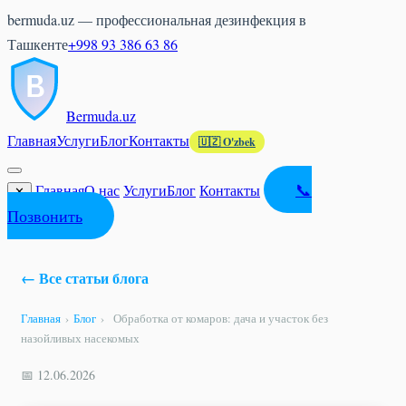
bermuda.uz — профессиональная дезинфекция в
Ташкенте
+998 93 386 63 86
Bermuda
.uz
Главная
Услуги
Блог
Контакты
🇺🇿 O'zbek
📞
Главная
О нас
Услуги
Блог
Контакты
✕
Позвонить
← Все статьи блога
Главная
›
Блог
›
Обработка от комаров: дача и участок без
назойливых насекомых
📅 12.06.2026