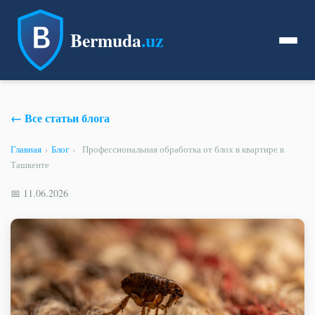
Bermuda
.uz
← Все статьи блога
Главная
›
Блог
›
Профессиональная обработка от блох в квартире в
Ташкенте
📅 11.06.2026