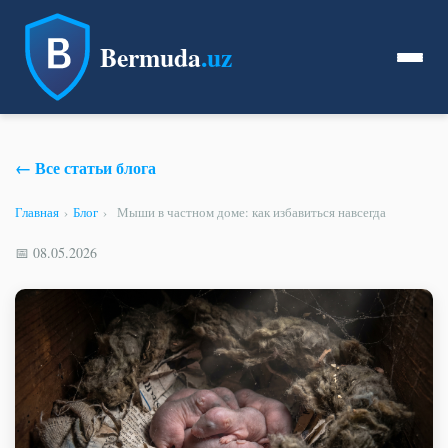
Bermuda
.uz
← Все статьи блога
Главная
›
Блог
›
Мыши в частном доме: как избавиться навсегда
📅 08.05.2026