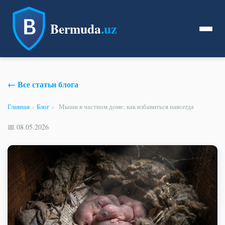
Bermuda
.uz
← Все статьи блога
Главная
›
Блог
›
Мыши в частном доме: как избавиться навсегда
📅 08.05.2026