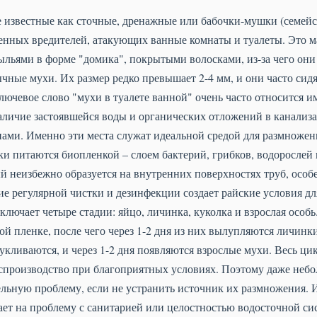
известные как сточные, дренажные или бабочки-мушки (семейст
енных вредителей, атакующих ванные комнаты и туалеты. Это 
льями в форме "домика", покрытыми волосками, из-за чего они 
ные мухи. Их размер редко превышает 2-4 мм, и они часто сидя
лючевое слово "мухи в туалете ванной" очень часто относится 
наличие застоявшейся воды и органических отложений в канали
нами. Именно эти места служат идеальной средой для размножен
и питаются биопленкой – слоем бактерий, грибков, водорослей
й неизбежно образуется на внутренних поверхностях труб, особ
ие регулярной чистки и дезинфекции создает райские условия 
лючает четыре стадии: яйцо, личинка, куколка и взрослая особь
ой пленке, после чего через 1-2 дня из них вылупляются личинк
окукливаются, и через 1-2 дня появляются взрослые мухи. Весь цик
оспроизводство при благоприятных условиях. Поэтому даже неб
ельную проблему, если не устранить источник их размножения. И
ает на проблему с санитарией или целостностью водосточной си