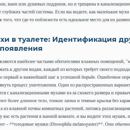
вин, ванн или душевых поддонов, но и трещины в канализационн
 глубоких частей системы. Если вы видите, как маленькие мухи 
 того, что где-то поблизости есть идеальное место для их размн
хи в туалете: Идентификация др
 появления
вляются наиболее частыми обитателями влажных помещений, "м
жать к другим видам, каждый из которых требует своего подход
то первый и важнейший шаг к успешной борьбе. Ошибочное опр
януть процесс уничтожения. Один из распространенных вариант
аются с канализационными мухами из-за схожего размера и привыч
ют более длинное тело, тонкие лапки и темные крылья без хара
, а из влажной почвы комнатных растений, питаясь разлагающи
 вас есть растения в ванной комнате, и вы видите этих мушек, 
нт – **плодовые мушки (Drosophila melanogaster)**. Они обычн