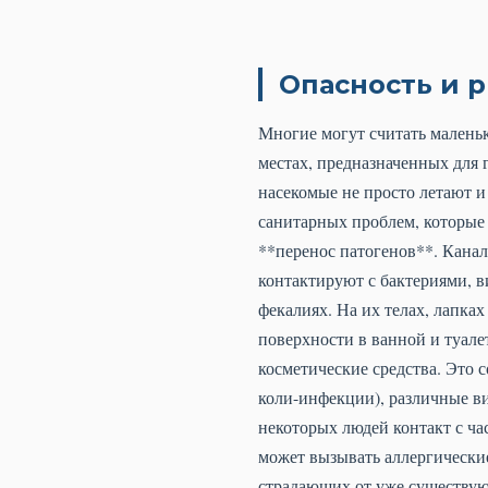
Опасность и р
Многие могут считать маленьк
местах, предназначенных для г
насекомые не просто летают 
санитарных проблем, которые 
**перенос патогенов**. Кана
контактируют с бактериями, 
фекалиях. На их телах, лапка
поверхности в ванной и туале
косметические средства. Это 
коли-инфекции), различные ви
некоторых людей контакт с ч
может вызывать аллергические
страдающих от уже существую