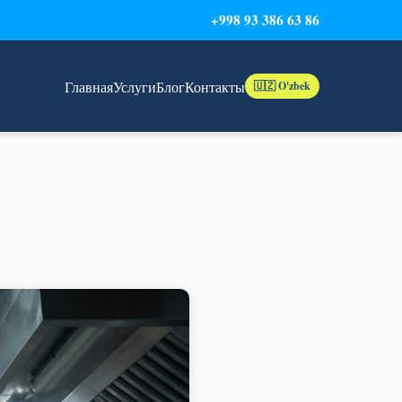
+998 93 386 63 86
Главная
Услуги
Блог
Контакты
🇺🇿 O'zbek