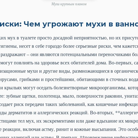
Мухи крупным планом
иски: Чем угрожают мухи в ванно
их мух в туалете просто досадной неприятностью, но их присутс
игиены, несет в себе гораздо более серьезные риски, чем кажетс
и раздражают – они являются потенциальными переносчиками бо
могут повлиять на здоровье всех обитателей дома. Во-первых, са
лизационные мухи и другие виды, размножающиеся в органическ
вирусами, грибками и простейшими, обитающими в сточных вод
х и крыльях могут оседать болезнетворные микроорганизмы, кото
те: зубные щетки, полотенца, мыло, поверхности раковин, унита
создает риск передачи таких заболеваний, как кишечные инфекци
ды дерматитов и аллергических реакций. Во-вторых, **аллерги
астицами тел мух, их экскрементами или даже вдыхание их микр
 реакции, включая астму, ринит и кожные высыпания. Это особ
щих аллергий или астмы. В-третьих, **повреждение инфрастру