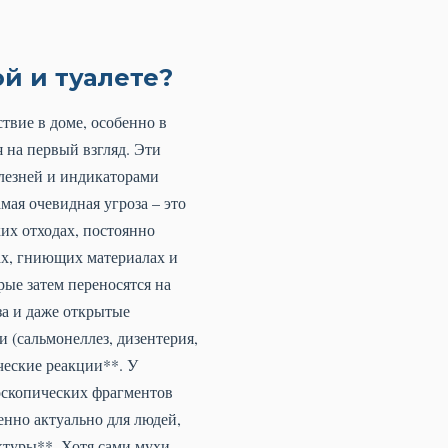
й и туалете?
твие в доме, особенно в
я на первый взгляд. Эти
лезней и индикаторами
мая очевидная угроза – это
их отходах, постоянно
ах, гниющих материалах и
рые затем переносятся на
за и даже открытые
и (сальмонеллез, дизентерия,
ческие реакции**. У
оскопических фрагментов
енно актуально для людей,
ктуры**. Хотя сами мухи