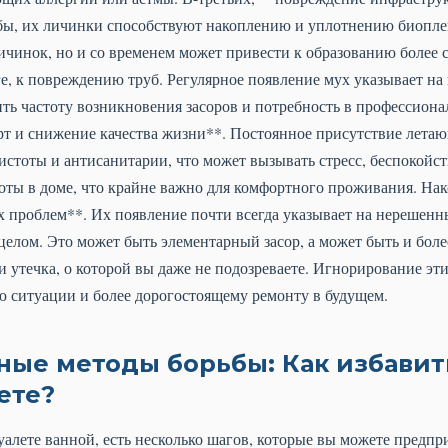
ы, их личинки способствуют накоплению и уплотнению биоплен
ичинок, но и со временем может привести к образованию более 
ге, к повреждению труб. Регулярное появление мух указывает на
ть частоту возникновения засоров и потребность в профессиона
т и снижение качества жизни**. Постоянное присутствие лета
истоты и антисанитарии, что может вызывать стресс, беспокойст
оты в доме, что крайне важно для комфортного проживания. Нак
 проблем**. Их появление почти всегда указывает на нерешенн
целом. Это может быть элементарный засор, а может быть и боле
и утечка, о которой вы даже не подозреваете. Игнорирование э
ю ситуации и более дорогостоящему ремонту в будущем.
ые методы борьбы: Как избавить
ете?
алете ванной, есть несколько шагов, которые вы можете предпр