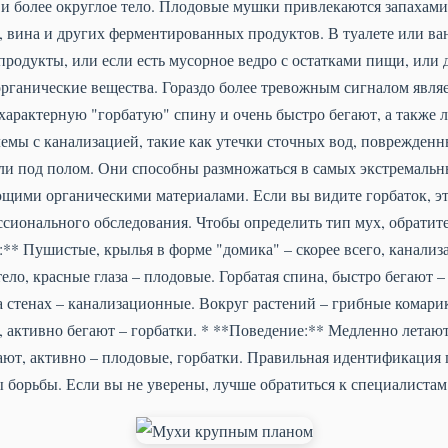
а и более округлое тело. Плодовые мушки привлекаются запахам
а, вина и других ферментированных продуктов. В туалете или ва
 продукты, или если есть мусорное ведро с остатками пищи, или 
рганические вещества. Гораздо более тревожным сигналом являе
 характерную "горбатую" спину и очень быстро бегают, а также л
емы с канализацией, такие как утечки сточных вод, поврежден
ли под полом. Они способны размножаться в самых экстремальн
щими органическими материалами. Если вы видите горбаток, эт
ссионального обследования. Чтобы определить тип мух, обрати
:** Пушистые, крылья в форме "домика" – скорее всего, канали
ело, красные глаза – плодовые. Горбатая спина, быстро бегают –
а стенах – канализационные. Вокруг растений – грибные комарик
 активно бегают – горбатки. * **Поведение:** Медленно летают,
ают, активно – плодовые, горбатки. Правильная идентификация 
борьбы. Если вы не уверены, лучше обратиться к специалистам