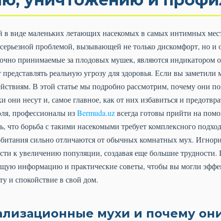
 в виде маленьких летающих насекомых в самых интимных места
 серьезной проблемой, вызывающей не только дискомфорт, но и о
бочно принимаемые за плодовых мушек, являются индикатором 
 представлять реальную угрозу для здоровья. Если вы заметили м
йствиям. В этой статье мы подробно рассмотрим, почему они по
и они несут и, самое главное, как от них избавиться и предотвр
оля, профессионалы из
Bermuda.uz
всегда готовы прийти на помо
, что борьба с такими насекомыми требует комплексного подхо
 обитания сильно отличаются от обычных комнатных мух. Игнор
ести к увеличению популяции, создавая еще большие трудности. 
щую информацию и практические советы, чтобы вы могли эффек
ту и спокойствие в свой дом.
нализационные мухи и почему он