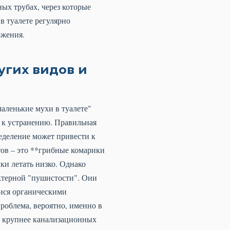
ых трубах, через которые
в туалете регулярно
ожения.
угих видов и
аленькие мухи в туалете"
а к устранению. Правильная
еделение может привести к
ов – это **грибные комарики
ки летать низко. Однако
ктерной "пушистости". Они
мися органическими
проблема, вероятно, именно в
о крупнее канализационных