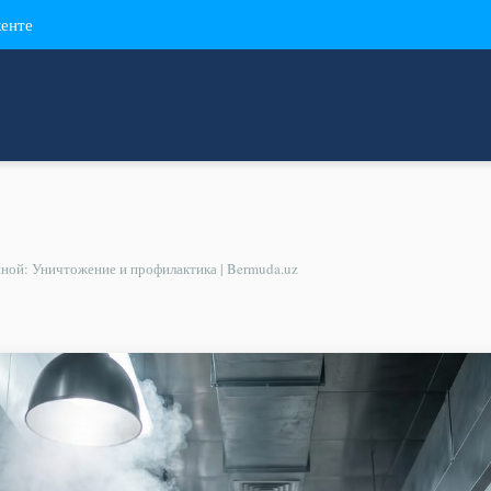
кенте
нной: Уничтожение и профилактика | Bermuda.uz