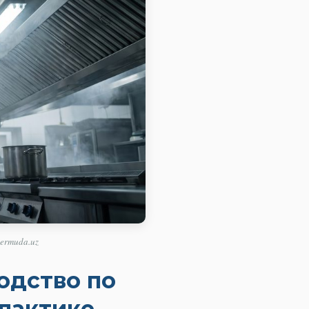
ermuda.uz
одство по
лактике