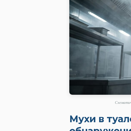
Схематич
Мухи в туал
обнаружени