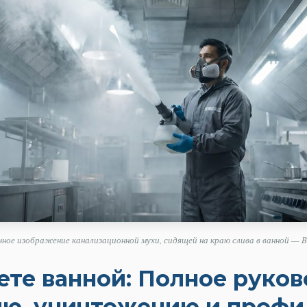
ное изображение канализационной мухи, сидящей на краю слива в ванной — B
ете ванной: Полное руков
ю, уничтожению и профи