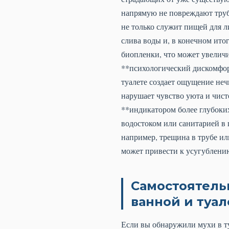
напрямую не повреждают труб
не только служит пищей для л
слива воды и, в конечном ито
биопленки, что может увеличи
**психологический дискомфор
туалете создает ощущение неч
нарушает чувство уюта и чист
**индикатором более глубоких
водостоком или санитарией в 
например, трещина в трубе ил
может привести к усугублени
Самостоятельн
ванной и туал
Если вы обнаружили мухи в ту