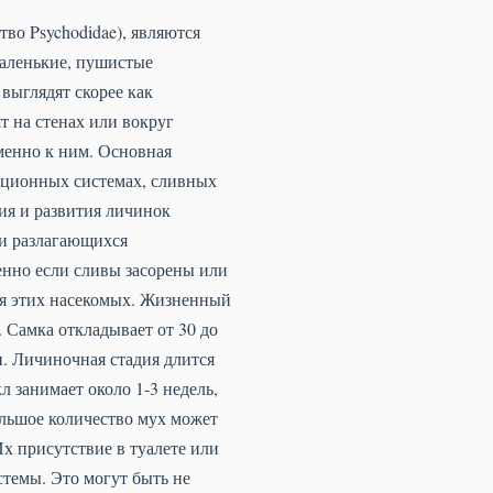
во Psychodidae), являются
маленькие, пушистые
выглядят скорее как
т на стенах или вокруг
именно к ним. Основная
зационных системах, сливных
ия и развития личинок
 и разлагающихся
енно если сливы засорены или
для этих насекомых. Жизненный
. Самка откладывает от 30 до
и. Личиночная стадия длится
л занимает около 1-3 недель,
ольшое количество мух может
х присутствие в туалете или
стемы. Это могут быть не