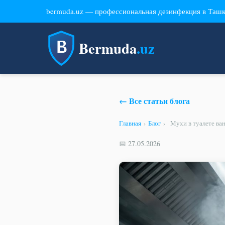
bermuda.uz — профессиональная дезинфекция в Таш
Bermuda
.uz
← Все статьи блога
Главная
›
Блог
›
Мухи в туалете ва
📅 27.05.2026