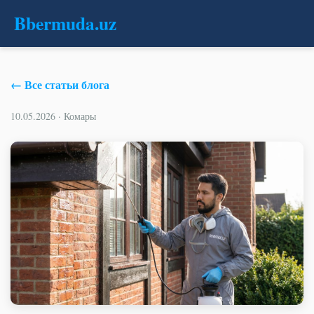
B
bermuda
.uz
← Все статьи блога
10.05.2026 · Комары