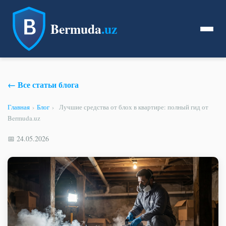
Bermuda
.uz
← Все статьи блога
Главная
›
Блог
›
Лучшие средства от блох в квартире: полный гид от
Bermuda.uz
📅 24.05.2026