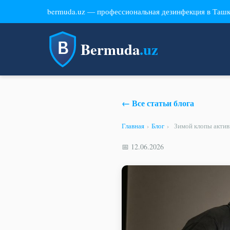
bermuda.uz — профессиональная дезинфекция в Таш
Bermuda
.uz
← Все статьи блога
Главная
›
Блог
›
Зимой клопы актив
📅 12.06.2026