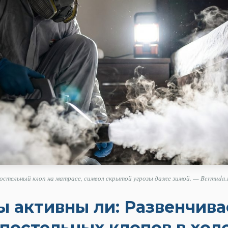
остельный клоп на матрасе, символ скрытой угрозы даже зимой. — Bermuda.
ы активны ли: Развенчив
 постельных клопов в хол