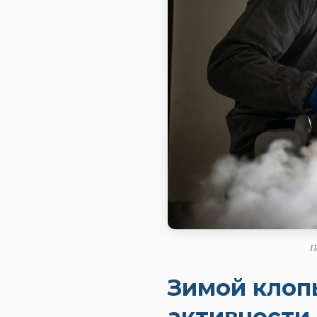
П
Зимой клоп
активности