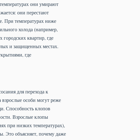
х температурах они умирают
жается: они перестают
ие. При температурах ниже
ильного холода (например,
х городских квартир, где
плых и защищенных местах.
укрытиями, где
осания для перехода к
а взрослые особи могут реже
щи. Способность клопов
вости. Взрослые клопы
иях при низких температурах),
ы. Это объясняет, почему даже