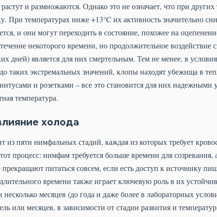
растут и размножаются. Однако это не означает, что при други
у. При температурах ниже +13°C их активность значительно сни
яется, и они могут переходить в состояние, похожее на оцепенен
течение некоторого времени, но продолжительное воздействие с
их дней) является для них смертельным. Тем не менее, в условия
 до таких экстремальных значений, клопы находят убежища в те
линтусами и розетками – все это становится для них надежными 
ная температура.
влияние холода
 из пяти нимфальных стадий, каждая из которых требует кровос
тот процесс: нимфам требуется больше времени для созревания, 
не прекращают питаться совсем, если есть доступ к источнику пи
длительного времени также играет ключевую роль в их устойчи
и несколько месяцев (до года и даже более в лабораторных услов
ль или месяцев, в зависимости от стадии развития и температур