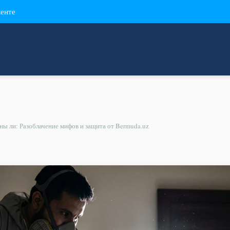
кенте
ны ли: Разоблачение мифов и защита от Bermuda.uz