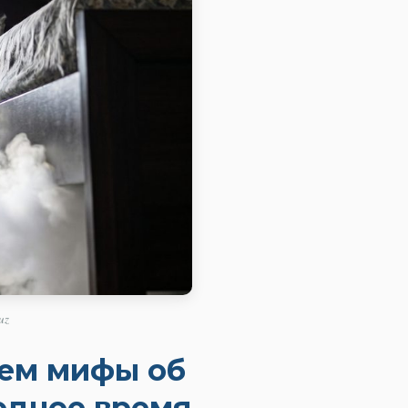
uz
аем мифы об
одное время