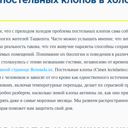
, что с приходом холодов проблема постельных клопов сама соб
огих жителей Ташкента. Часто можно услышать мнение, что зи
ко реальность такова, что эти живучие паразиты способны сохран
аемых помещений. Понимание их биологии и поведения в различ
столкнулись с этими незваными гостями, независимо от времен
авной странице Bermuda.uz
. Постельные клопы (Cimex lectularius
 с человеком и зависят от его крови как единственного источни
овиях, включая температурные перепады, делает их серьезной п
дробно разберем, насколько зимой клопы активны ли, как они пр
терять даже в самые морозные месяцы. Мы развеем распростране
рая поможет вам защитить свой дом.