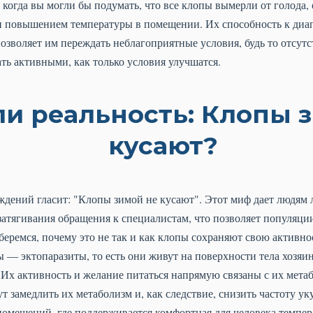
 когда вы могли бы подумать, что все клопы вымерли от голода,
и повышением температуры в помещении. Их способность к диап
зволяет им переждать неблагоприятные условия, будь то отсут
ать активными, как только условия улучшатся.
и реальность: Клопы 
кусают?
ждений гласит: "Клопы зимой не кусают". Этот миф дает людям 
затягивания обращения к специалистам, что позволяет популяци
беремся, почему это не так и как клопы сохраняют свою активнос
 — эктопаразиты, то есть они живут на поверхности тела хозяи
. Их активность и желание питаться напрямую связаны с их мет
 замедлить их метаболизм и, как следствие, снизить частоту ук
 помещений, где поддерживается комфортная для человека темпе