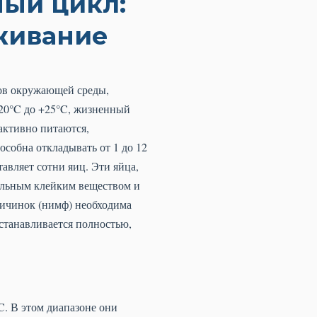
ный цикл:
живание
ров окружающей среды,
+20°C до +25°C, жизненный
 активно питаются,
особна откладывать от 1 до 12
тавляет сотни яиц. Эти яйца,
иальным клейким веществом и
личинок (нимф) необходима
останавливается полностью,
C. В этом диапазоне они