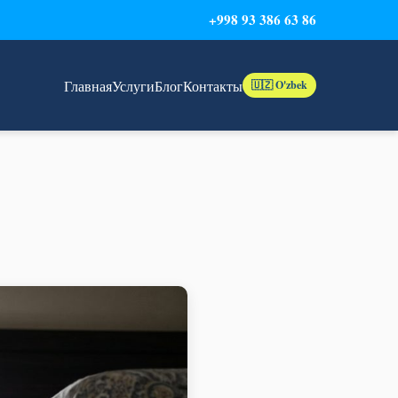
+998 93 386 63 86
Главная
Услуги
Блог
Контакты
🇺🇿 O'zbek