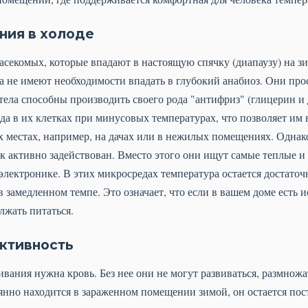
ния в холоде
асекомых, которые впадают в настоящую спячку (диапаузу) на з
 не имеют необходимости впадать в глубокий анабиоз. Они прос
ела способны производить своего рода "антифриз" (глицерин и 
да в их клетках при минусовых температурах, что позволяет им
 местах, например, на дачах или в нежилых помещениях. Однак
ак активно задействован. Вместо этого они ищут самые теплые и 
 электронике. В этих микросредах температура остается достато
в замедленном темпе. Это означает, что если в вашем доме есть 
лжать питаться.
активность
вания нужна кровь. Без нее они не могут развиваться, размножа
оянно находится в зараженном помещении зимой, он остается п