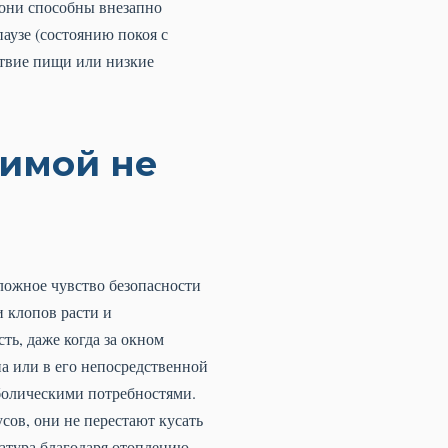
 они способны внезапно
аузе (состоянию покоя с
ствие пищи или низкие
зимой не
ложное чувство безопасности
и клопов расти и
ть, даже когда за окном
на или в его непосредственной
аболическими потребностями.
усов, они не перестают кусать
ратура благодаря отоплению.