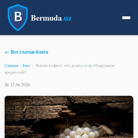
Bermuda
.uz
← Все статьи блога
Главная
›
Блог
›
Клопы в офисе: что делать, если обнаружили
вредителей?
📅 12.06.2026