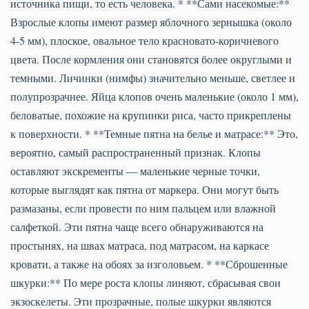
источника пищи, то есть человека. * **Сами насекомые:**
Взрослые клопы имеют размер яблочного зернышка (около
4-5 мм), плоское, овальное тело красновато-коричневого
цвета. После кормления они становятся более округлыми и
темными. Личинки (нимфы) значительно меньше, светлее и
полупрозрачнее. Яйца клопов очень маленькие (около 1 мм),
беловатые, похожие на крупинки риса, часто прикреплены
к поверхности. * **Темные пятна на белье и матрасе:** Это,
вероятно, самый распространенный признак. Клопы
оставляют экскременты — маленькие черные точки,
которые выглядят как пятна от маркера. Они могут быть
размазаны, если провести по ним пальцем или влажной
салфеткой. Эти пятна чаще всего обнаруживаются на
простынях, на швах матраса, под матрасом, на каркасе
кровати, а также на обоях за изголовьем. * **Сброшенные
шкурки:** По мере роста клопы линяют, сбрасывая свои
экзоскелеты. Эти прозрачные, полые шкурки являются