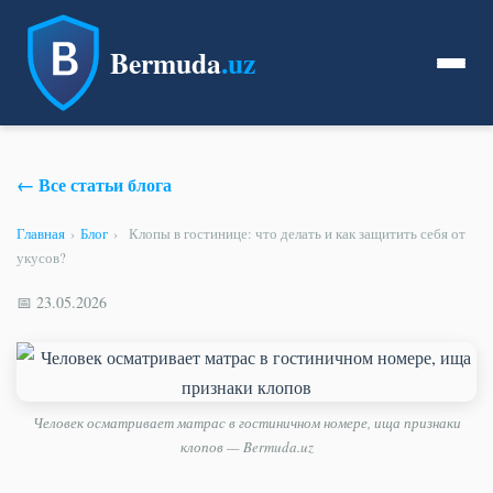
Bermuda
.uz
← Все статьи блога
Главная
›
Блог
›
Клопы в гостинице: что делать и как защитить себя от
укусов?
📅 23.05.2026
Человек осматривает матрас в гостиничном номере, ища признаки
клопов — Bermuda.uz