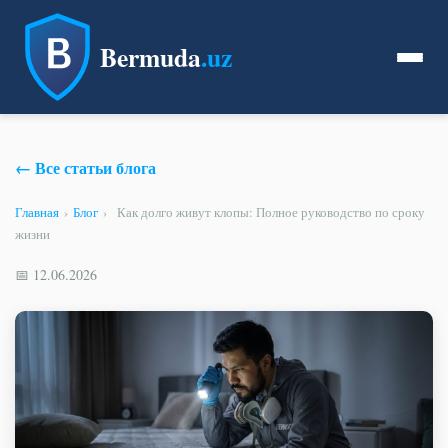
Bermuda
.uz
← Все статьи блога
Главная
›
Блог
›
Как долго живут клопы: Полное руководство по сроку
жизни
📅 12.06.2026