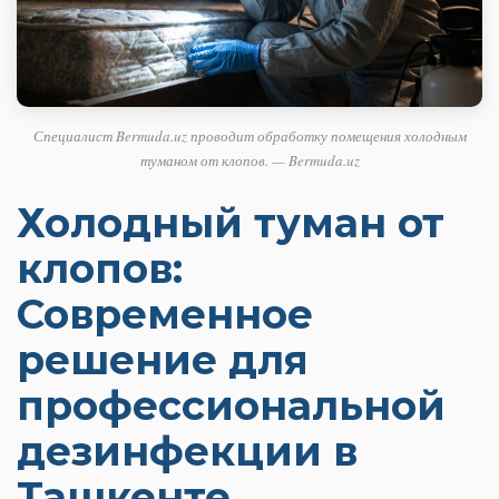
Специалист Bermuda.uz проводит обработку помещения холодным
туманом от клопов. — Bermuda.uz
Холодный туман от
клопов:
Современное
решение для
профессиональной
дезинфекции в
Ташкенте