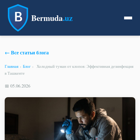
Bermuda
.uz
← Все статьи блога
Главная
›
Блог
›
Холодный туман от клопов: Эффективная дезинфекция
в Ташкенте
📅 05.06.2026