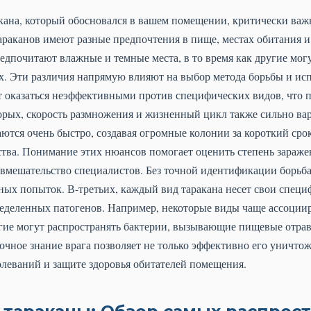
акана, который обосновался в вашем помещении, критически важ
араканов имеют разные предпочтения в пище, местах обитания и
дпочитают влажные и темные места, в то время как другие могу
ях. Эти различия напрямую влияют на выбор метода борьбы и ис
 оказаться неэффективными против специфических видов, что п
торых, скорость размножения и жизненный цикл также сильно вар
тся очень быстро, создавая огромные колонии за короткий срок
тва. Понимание этих нюансов помогает оценить степень заражен
 вмешательство специалистов. Без точной идентификации борьба
ых попыток. В-третьих, каждый вид таракана несет свои специф
еделенных патогенов. Например, некоторые виды чаще ассоции
угие могут распространять бактерии, вызывающие пищевые отра
точное знание врага позволяет не только эффективно его уничтож
леваний и защите здоровья обитателей помещения.