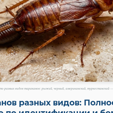
о разных видов тараканов: рыжий, черный, американский, туркестанский —
анов разных видов: Полно
о по идентификации и бо