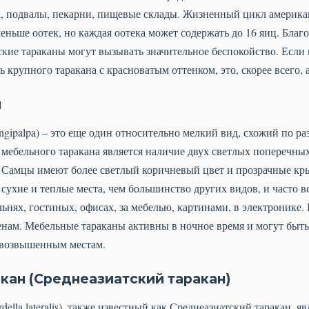
, подвалы, пекарни, пищевые склады. Жизненный цикл американ
меньше оотек, но каждая оотека может содержать до 16 яиц. Благ
ские тараканы могут вызывать значительное беспокойство. Если
 крупного таракана с красноватым оттенком, это, скорее всего,
н
ngipalpa) – это еще один относительно мелкий вид, схожий по разм
ебельного таракана является наличие двух светлых поперечных
. Самцы имеют более светлый коричневый цвет и прозрачные кры
сухие и теплые места, чем большинство других видов, и часто в
льнях, гостиных, офисах, за мебелью, картинами, в электронике.
нам. Мебельные тараканы активны в ночное время и могут быть
и возвышенным местам.
кан (Среднеазиатский таракан)
della lateralis), также известный как Среднеазиатский таракан, яв