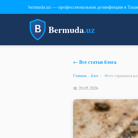
bermuda.uz — профессиональная дезинфекция в Таш
Bermuda
.uz
← Все статьи блога
Главная
›
Блог
›
Фото тараканов ра
📅 20.05.2026