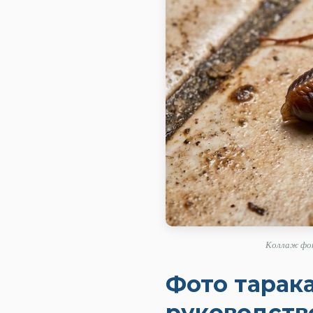
Коллаж фот
Фото тарак
руководств