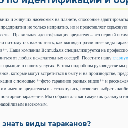
вних и живучих насекомых на планете, способные адаптировать
предприятии не только неприятно, но и представляет серьезную 
ества. Правильная идентификация вредителя – это первый и са
о поэтому так важно знать, как выглядят различные виды тарака
ов**. Наша компания Bermuda.uz специализируется на професси
виться от любых нежелательных соседей. Посетите нашу
главную
формации о наших услугах. В этом подробном руководстве мы 
нов, которые могут встретиться в быту и на производстве, пре
кации с помощью **фото тараканов разных видов** и расскаже
аким именно вредителем вы столкнулись, позволит выбрать наи
 повторное заражение. Мы собрали для вас самую актуальную 
 назойливым насекомым.
 знать виды тараканов?