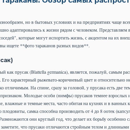
 тараканы: Обзор самых распрос
знообразен, но в бытовых условиях и на предприятиях чаще все
пешно адаптировались к жизни рядом с человеком. Представляем
оседей", которые могут испортить жизнь, с акцентом на их вне
 вы ищете **фото тараканов разных видов**.
сак)
ый как прусак (Blattella germanica), является, пожалуй, самым 
. Его характерный рыжевато-коричневый цвет и относительно не
гко отличимым. На спине, сразу за головой, у прусака есть две 
изнаком. Молодые особи (нимфы) прусаков темнее взрослых и
, влажные и темные места, часто обитая на кухнях и в ванных ко
плодовиты, самка способна производить от 4 до 8 оотек (капсул
 Размножаются они круглый год, что делает их борьбу особенно 
 заметите, что прусаки отличаются стройным телом и длинными