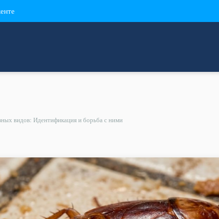
кенте
зных видов: Идентификация и борьба с ними