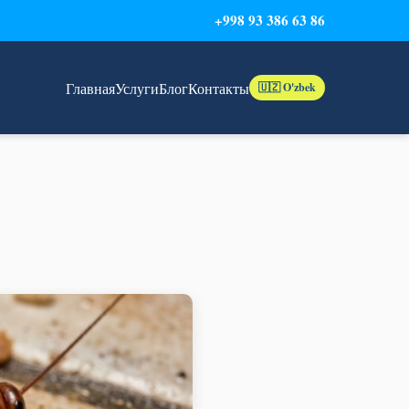
+998 93 386 63 86
Главная
Услуги
Блог
Контакты
🇺🇿 O'zbek