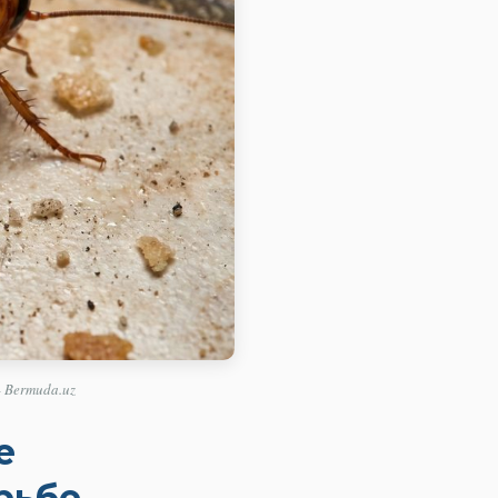
 Bermuda.uz
е
рьбе