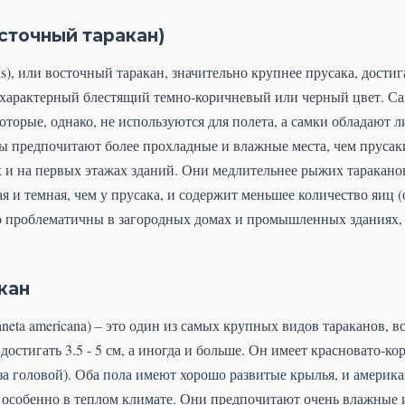
сточный таракан)
lis), или восточный таракан, значительно крупнее прусака, достига
т характерный блестящий темно-коричневый или черный цвет. С
оторые, однако, не используются для полета, а самки обладают
 предпочитают более прохладные и влажные места, чем прусаки,
 и на первых этажах зданий. Они медлительнее рыжих таракано
я и темная, чем у прусака, и содержит меньшее количество яиц 
о проблематичны в загородных домах и промышленных зданиях, 
кан
aneta americana) – это один из самых крупных видов тараканов,
остигать 3.5 - 5 см, а иногда и больше. Он имеет красновато-к
за головой). Оба пола имеют хорошо развитые крылья, и америк
 особенно в теплом климате. Они предпочитают очень влажные и