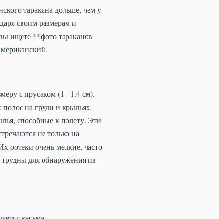
ского таракана дольше, чем у
одаря своим размерам и
 вы ищете **фото тараканов
 американский.
еру с прусаком (1 - 1.4 см).
 полос на груди и крыльях,
лья, способные к полету. Эти
стречаются не только на
 Их оотеки очень мелкие, часто
 трудны для обнаружения из-
ляется весьма