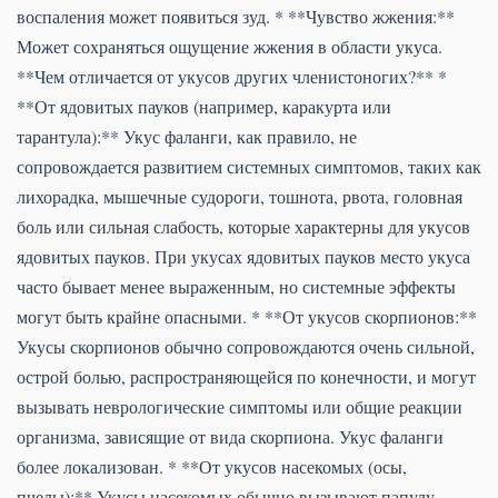
воспаления может появиться зуд. * **Чувство жжения:**
Может сохраняться ощущение жжения в области укуса.
**Чем отличается от укусов других членистоногих?** *
**От ядовитых пауков (например, каракурта или
тарантула):** Укус фаланги, как правило, не
сопровождается развитием системных симптомов, таких как
лихорадка, мышечные судороги, тошнота, рвота, головная
боль или сильная слабость, которые характерны для укусов
ядовитых пауков. При укусах ядовитых пауков место укуса
часто бывает менее выраженным, но системные эффекты
могут быть крайне опасными. * **От укусов скорпионов:**
Укусы скорпионов обычно сопровождаются очень сильной,
острой болью, распространяющейся по конечности, и могут
вызывать неврологические симптомы или общие реакции
организма, зависящие от вида скорпиона. Укус фаланги
более локализован. * **От укусов насекомых (осы,
пчелы):** Укусы насекомых обычно вызывают папулу