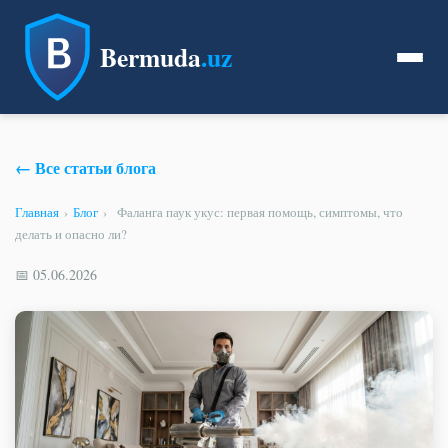
Bermuda
.uz
← Все статьи блога
Главная
›
Блог
›
Фаланга паук укус: первая помощь, симптомы, что
делать и опасно ли?
📅 05.06.2026