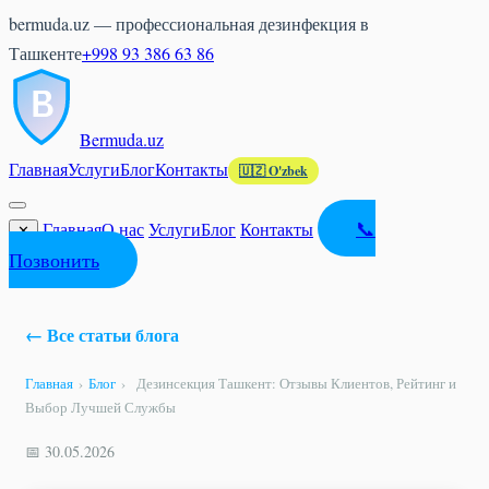
bermuda.uz — профессиональная дезинфекция в
Ташкенте
+998 93 386 63 86
Bermuda
.uz
Главная
Услуги
Блог
Контакты
🇺🇿 O'zbek
📞
Главная
О нас
Услуги
Блог
Контакты
✕
Позвонить
← Все статьи блога
Главная
›
Блог
›
Дезинсекция Ташкент: Отзывы Клиентов, Рейтинг и
Выбор Лучшей Службы
📅 30.05.2026